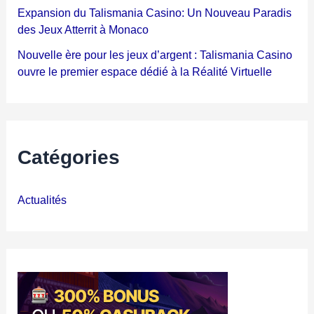
Expansion du Talismania Casino: Un Nouveau Paradis
des Jeux Atterrit à Monaco
Nouvelle ère pour les jeux d’argent : Talismania Casino
ouvre le premier espace dédié à la Réalité Virtuelle
Catégories
Actualités