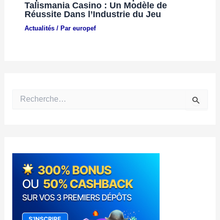
Talismania Casino : Un Modèle de
Réussite Dans l’Industrie du Jeu
Actualités
/ Par
europef
R
e
c
h
e
r
c
h
e
r
: