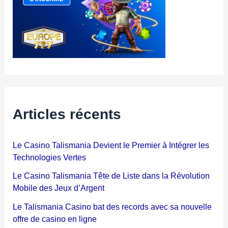
Articles récents
Le Casino Talismania Devient le Premier à Intégrer les
Technologies Vertes
Le Casino Talismania Tête de Liste dans la Révolution
Mobile des Jeux d’Argent
Le Talismania Casino bat des records avec sa nouvelle
offre de casino en ligne