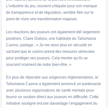
L’industrie du jeu, souvent critiquée pour son manque
de transparence et de régulation, semble être sur le
point de vivre une transformation majeure.
Les réactions des joueurs ont également été largement
positives. Claire Dubois, une habituée du Talismania
Casino, partage : « Je me sens plus en sécurité en
sachant que le casino prend des mesures sérieuses
pour protéger ses joueurs. Cela montre qu’ils se
soucient vraiment de notre bien-être. »
En plus de répondre aux exigences réglementaires, le
Talismania Casino a également annoncé un partenariat
avec plusieurs organisations de santé mentale pour
fournir un soutien direct aux joueurs en difficulté. Cette
initiative souligne encore davantage l’engagement du