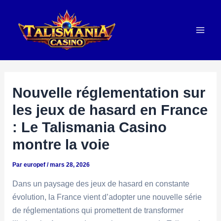
Aller
au
contenu
Mai
Men
Nouvelle réglementation sur
les jeux de hasard en France
: Le Talismania Casino
montre la voie
Par
europef
/
mars 28, 2026
Dans un paysage des jeux de hasard en constante
évolution, la France vient d’adopter une nouvelle série
de réglementations qui promettent de transformer