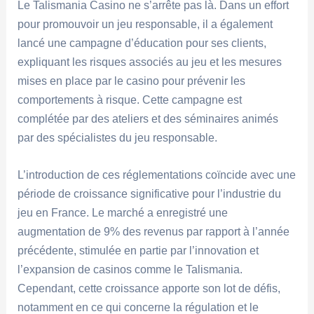
Le Talismania Casino ne s’arrête pas là. Dans un effort
pour promouvoir un jeu responsable, il a également
lancé une campagne d’éducation pour ses clients,
expliquant les risques associés au jeu et les mesures
mises en place par le casino pour prévenir les
comportements à risque. Cette campagne est
complétée par des ateliers et des séminaires animés
par des spécialistes du jeu responsable.
L’introduction de ces réglementations coïncide avec une
période de croissance significative pour l’industrie du
jeu en France. Le marché a enregistré une
augmentation de 9% des revenus par rapport à l’année
précédente, stimulée en partie par l’innovation et
l’expansion de casinos comme le Talismania.
Cependant, cette croissance apporte son lot de défis,
notamment en ce qui concerne la régulation et le