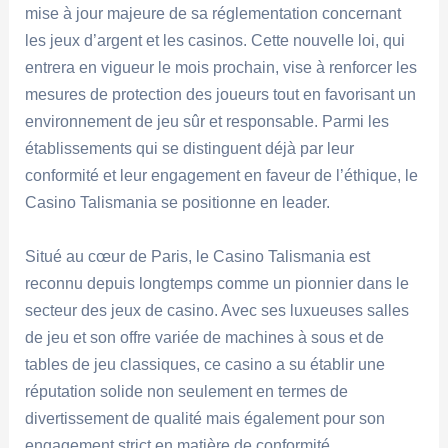
mise à jour majeure de sa réglementation concernant
les jeux d’argent et les casinos. Cette nouvelle loi, qui
entrera en vigueur le mois prochain, vise à renforcer les
mesures de protection des joueurs tout en favorisant un
environnement de jeu sûr et responsable. Parmi les
établissements qui se distinguent déjà par leur
conformité et leur engagement en faveur de l’éthique, le
Casino Talismania se positionne en leader.
Situé au cœur de Paris, le Casino Talismania est
reconnu depuis longtemps comme un pionnier dans le
secteur des jeux de casino. Avec ses luxueuses salles
de jeu et son offre variée de machines à sous et de
tables de jeu classiques, ce casino a su établir une
réputation solide non seulement en termes de
divertissement de qualité mais également pour son
engagement strict en matière de conformité