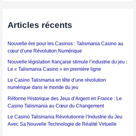
Articles récents
Nouvelle ère pour les Casinos : Talismania Casino au
cœur d’une Révolution Numérique
Nouvelle législation française stimule l’industrie du jeu :
Le « Talismania Casino » en première ligne
Le Casino Talismania en tête d’une révolution
numérique dans le monde du jeu
Réforme Historique des Jeux d’Argent en France : Le
Casino Talismania au Cœur du Changement
Le Casino Talismania Révolutionne l’Industrie du Jeu
Avec Sa Nouvelle Technologie de Réalité Virtuelle