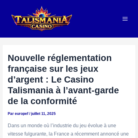
Aller
au
contenu
Mai
Men
Nouvelle réglementation
française sur les jeux
d’argent : Le Casino
Talismania à l’avant-garde
de la conformité
Par
europef
/
juillet 11, 2025
Dans un monde où l’industrie du jeu évolue à une
vitesse fulgurante, la France a récemment annoncé une