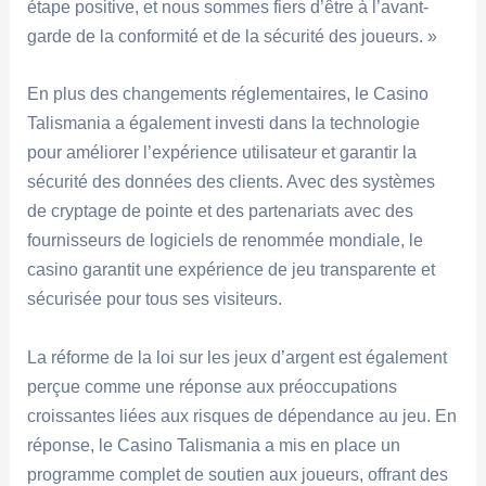
étape positive, et nous sommes fiers d’être à l’avant-
garde de la conformité et de la sécurité des joueurs. »
En plus des changements réglementaires, le Casino
Talismania a également investi dans la technologie
pour améliorer l’expérience utilisateur et garantir la
sécurité des données des clients. Avec des systèmes
de cryptage de pointe et des partenariats avec des
fournisseurs de logiciels de renommée mondiale, le
casino garantit une expérience de jeu transparente et
sécurisée pour tous ses visiteurs.
La réforme de la loi sur les jeux d’argent est également
perçue comme une réponse aux préoccupations
croissantes liées aux risques de dépendance au jeu. En
réponse, le Casino Talismania a mis en place un
programme complet de soutien aux joueurs, offrant des