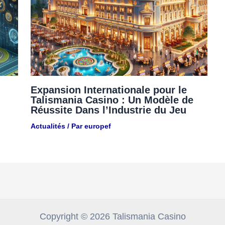
Expansion Internationale pour le
Talismania Casino : Un Modèle de
Réussite Dans l’Industrie du Jeu
Actualités
/ Par
europef
Copyright © 2026 Talismania Casino