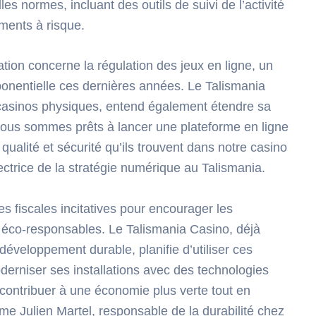
lles normes, incluant des outils de suivi de l’activité
ments à risque.
lation concerne la régulation des jeux en ligne, un
onentielle ces dernières années. Le Talismania
 casinos physiques, entend également étendre sa
ous sommes prêts à lancer une plateforme en ligne
qualité et sécurité qu’ils trouvent dans notre casino
ectrice de la stratégie numérique au Talismania.
 fiscales incitatives pour encourager les
 éco-responsables. Le Talismania Casino, déjà
éveloppement durable, planifie d’utiliser ces
derniser ses installations avec des technologies
contribuer à une économie plus verte tout en
irme Julien Martel, responsable de la durabilité chez