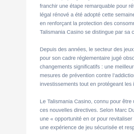
franchir une étape remarquable pour réf
légal rénové a été adopté cette semaine
en renforçant la protection des consom
Talismania Casino se distingue par sa c
Depuis des années, le secteur des jeux 
pour son cadre réglementaire jugé obsol
changements significatifs : une meilleu
mesures de prévention contre l’addictio
investissements tout en protégeant les 
Le Talismania Casino, connu pour être u
ces nouvelles directives. Selon Marc Du
une « opportunité en or pour revitaliser
une expérience de jeu sécurisée et res