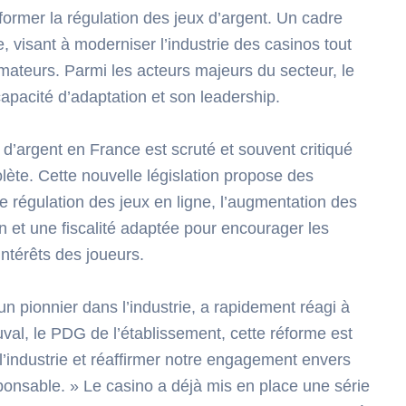
ormer la régulation des jeux d’argent. Un cadre
, visant à moderniser l’industrie des casinos tout
mateurs. Parmi les acteurs majeurs du secteur, le
apacité d’adaptation et son leadership.
d’argent en France est scruté et souvent critiqué
ète. Cette nouvelle législation propose des
re régulation des jeux en ligne, l’augmentation des
n et une fiscalité adaptée pour encourager les
intérêts des joueurs.
n pionnier dans l’industrie, a rapidement réagi à
val, le PDG de l’établissement, cette réforme est
 l’industrie et réaffirmer notre engagement envers
ponsable. » Le casino a déjà mis en place une série