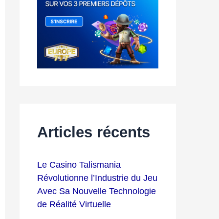
:
Articles récents
Le Casino Talismania
Révolutionne l’Industrie du Jeu
Avec Sa Nouvelle Technologie
de Réalité Virtuelle