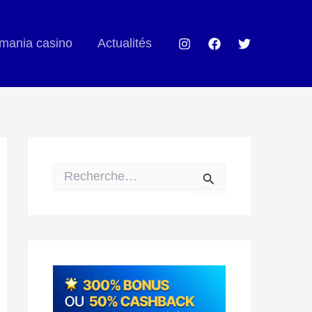
smania casino
Actualités
R
e
c
h
e
r
c
h
e
r