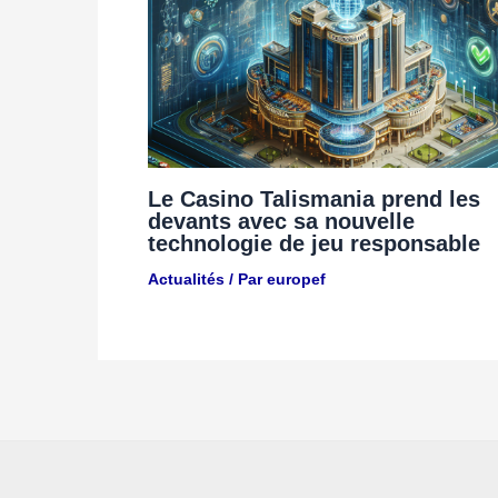
Le Casino Talismania prend les
devants avec sa nouvelle
technologie de jeu responsable
Actualités
/ Par
europef