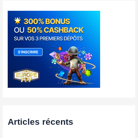
r
c
h
e
r
:
Articles récents