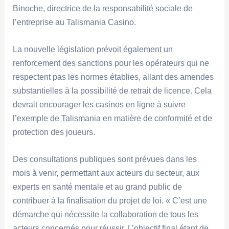
Binoche, directrice de la responsabilité sociale de
l’entreprise au Talismania Casino.
La nouvelle législation prévoit également un
renforcement des sanctions pour les opérateurs qui ne
respectent pas les normes établies, allant des amendes
substantielles à la possibilité de retrait de licence. Cela
devrait encourager les casinos en ligne à suivre
l’exemple de Talismania en matière de conformité et de
protection des joueurs.
Des consultations publiques sont prévues dans les
mois à venir, permettant aux acteurs du secteur, aux
experts en santé mentale et au grand public de
contribuer à la finalisation du projet de loi. « C’est une
démarche qui nécessite la collaboration de tous les
acteurs concernés pour réussir. L’objectif final étant de