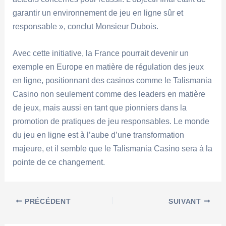
garantir un environnement de jeu en ligne sûr et
responsable », conclut Monsieur Dubois.
Avec cette initiative, la France pourrait devenir un
exemple en Europe en matière de régulation des jeux
en ligne, positionnant des casinos comme le Talismania
Casino non seulement comme des leaders en matière
de jeux, mais aussi en tant que pionniers dans la
promotion de pratiques de jeu responsables. Le monde
du jeu en ligne est à l’aube d’une transformation
majeure, et il semble que le Talismania Casino sera à la
pointe de ce changement.
Navigation
PRÉCÉDENT
SUIVANT
des