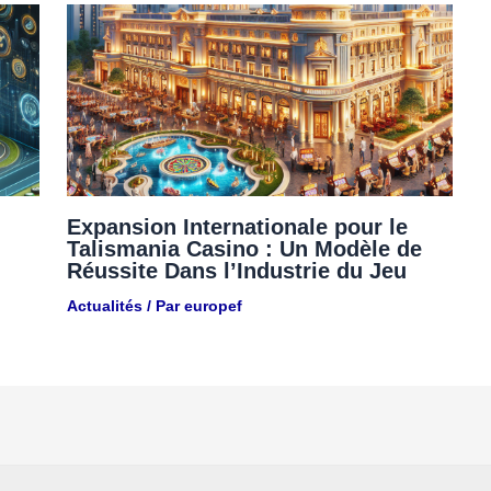
Expansion Internationale pour le
Talismania Casino : Un Modèle de
Réussite Dans l’Industrie du Jeu
Actualités
/ Par
europef