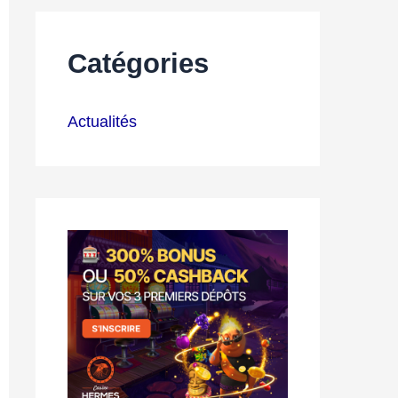
Catégories
Actualités