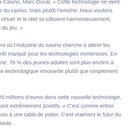
a Casino, Marc Duval, « Cette technologie ne vient
e du casino, mais plutôt l’enrichir. Nous voulons
e virtuel et le réel se côtoient harmonieusement,
n du jeu. »
 où l’industrie du casino cherche à attirer les
térêt marqué pour les technologies immersives. En
strie, 78 % des jeunes adultes sont plus enclins à
nce technologique innovante plutôt que simplement
20 millions d’euros dans cette nouvelle technologie,
s sont extrêmement positifs. « C’est comme entrer
sis à une table de poker. C’est vraiment le futur du
iaste.