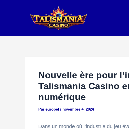
Aller
au
contenu
Nouvelle ère pour l’i
Talismania Casino en
numérique
Par
europef
/
novembre 4, 2024
Dans un monde où l’industrie du jeu évo