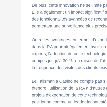
De plus, cette innovation ne se limite p
Elle a également un impact significatif 
des fonctionnalités avancées de reconn
permettant une surveillance plus précise 
Outre les avantages en termes d’expérien
dans la RA pourrait également avoir un
experts, l’adoption de cette technologi
équipés jusqu’à 30 %, en raison de l’at
la fréquence des visites des clients exis
Le Talismania Casino ne compte pas s’a
étendre l’utilisation de la RA à d’autre
projets d’exportation de cette technologi
positionne comme un leader incontesté d