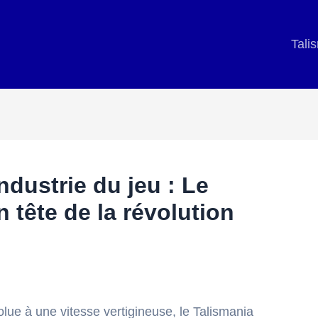
Tali
ndustrie du jeu : Le
 tête de la révolution
lue à une vitesse vertigineuse, le Talismania