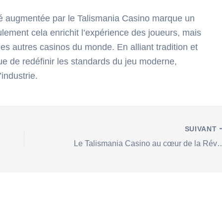
lité augmentée par le Talismania Casino marque un
ulement cela enrichit l’expérience des joueurs, mais
les autres casinos du monde. En alliant tradition et
ue de redéfinir les standards du jeu moderne,
industrie.
SUIVANT
Le Talismania Casino au cœur de la Révolu