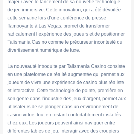
majeur avec le lancement de sa nouvelle technologie
de jeu immersive. Cette innovation, qui a été dévoilée
cette semaine lors d’une conférence de presse
flamboyante à Las Vegas, promet de transformer
radicalement l’expérience des joueurs et de positionner
Talismania Casino comme le précurseur incontesté du
divertissement numérique de luxe.
La nouveauté introduite par Talismania Casino consiste
en une plateforme de réalité augmentée qui permet aux
joueurs de vivre une expérience de casino plus réaliste
et interactive. Cette technologie de pointe, première en
son genre dans l’industrie des jeux d’argent, permet aux
utilisateurs de se plonger dans un environnement de
casino virtuel tout en restant confortablement installés
chez eux. Les joueurs peuvent ainsi naviguer entre
différentes tables de jeu, interagir avec des croupiers