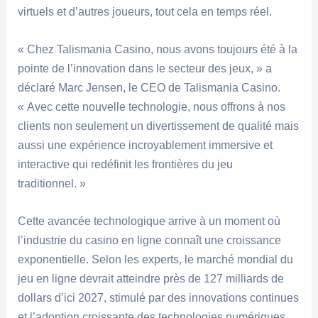
virtuels et d’autres joueurs, tout cela en temps réel.
« Chez Talismania Casino, nous avons toujours été à la
pointe de l’innovation dans le secteur des jeux, » a
déclaré Marc Jensen, le CEO de Talismania Casino.
« Avec cette nouvelle technologie, nous offrons à nos
clients non seulement un divertissement de qualité mais
aussi une expérience incroyablement immersive et
interactive qui redéfinit les frontières du jeu
traditionnel. »
Cette avancée technologique arrive à un moment où
l’industrie du casino en ligne connaît une croissance
exponentielle. Selon les experts, le marché mondial du
jeu en ligne devrait atteindre près de 127 milliards de
dollars d’ici 2027, stimulé par des innovations continues
et l’adoption croissante des technologies numériques.