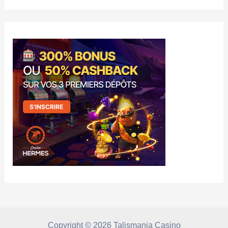
Copyright © 2026 Talismania Casino