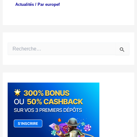
Actualités
/ Par
europef
R
e
c
h
e
r
c
h
e
r
: