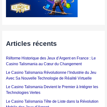
Articles récents
Réforme Historique des Jeux d’Argent en France : Le
Casino Talismania au Cœur du Changement
Le Casino Talismania Révolutionne l’Industrie du Jeu
Avec Sa Nouvelle Technologie de Réalité Virtuelle
Le Casino Talismania Devient le Premier à Intégrer les
Technologies Vertes
Le Casino Talismania Tête de Liste dans la Révolution
Mobile des Jeux d’Argent