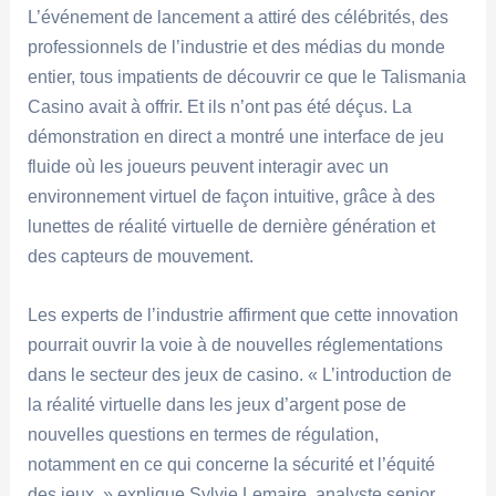
L’événement de lancement a attiré des célébrités, des
professionnels de l’industrie et des médias du monde
entier, tous impatients de découvrir ce que le Talismania
Casino avait à offrir. Et ils n’ont pas été déçus. La
démonstration en direct a montré une interface de jeu
fluide où les joueurs peuvent interagir avec un
environnement virtuel de façon intuitive, grâce à des
lunettes de réalité virtuelle de dernière génération et
des capteurs de mouvement.
Les experts de l’industrie affirment que cette innovation
pourrait ouvrir la voie à de nouvelles réglementations
dans le secteur des jeux de casino. « L’introduction de
la réalité virtuelle dans les jeux d’argent pose de
nouvelles questions en termes de régulation,
notamment en ce qui concerne la sécurité et l’équité
des jeux, » explique Sylvie Lemaire, analyste senior