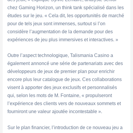
chez Gaming Horizon, un think tank spécialisé dans les
études sur le jeu. « Cela dit, les opportunités de marché
pour de tels jeux sont immenses, surtout si l’on
considère l’augmentation de la demande pour des
expériences de jeu plus immersives et interactives. »
Outre l’aspect technologique, Talismania Casino a
également annoncé une série de partenariats avec des
développeurs de jeux de premier plan pour enrichir
encore plus leur catalogue de jeux. Ces collaborations
visent à apporter des jeux exclusifs et personnalisés
qui, selon les mots de M. Fontaine, « propulseront
l’expérience des clients vers de nouveaux sommets et
fourniront une valeur ajoutée incontestable ».
Sur le plan financier, l’introduction de ce nouveau jeu a