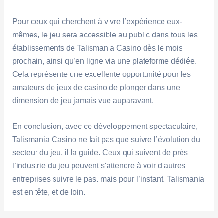
Pour ceux qui cherchent à vivre l’expérience eux-
mêmes, le jeu sera accessible au public dans tous les
établissements de Talismania Casino dès le mois
prochain, ainsi qu’en ligne via une plateforme dédiée.
Cela représente une excellente opportunité pour les
amateurs de jeux de casino de plonger dans une
dimension de jeu jamais vue auparavant.
En conclusion, avec ce développement spectaculaire,
Talismania Casino ne fait pas que suivre l’évolution du
secteur du jeu, il la guide. Ceux qui suivent de près
l’industrie du jeu peuvent s’attendre à voir d’autres
entreprises suivre le pas, mais pour l’instant, Talismania
est en tête, et de loin.