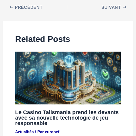
Navigation
PRÉCÉDENT
SUIVANT
des
articles
Related Posts
Le Casino Talismania prend les devants
avec sa nouvelle technologie de jeu
responsable
Actualités
/ Par
europef