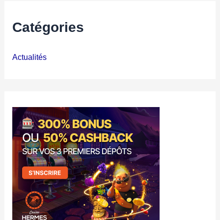
Catégories
Actualités