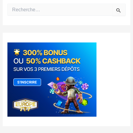
R
e
c
h
e
r
c
h
e
r
: