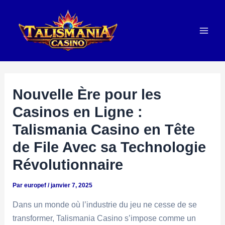
Aller
au
contenu
Mai
Men
Nouvelle Ère pour les
Casinos en Ligne :
Talismania Casino en Tête
de File Avec sa Technologie
Révolutionnaire
Par
europef
/
janvier 7, 2025
Dans un monde où l’industrie du jeu ne cesse de se
transformer, Talismania Casino s’impose comme un