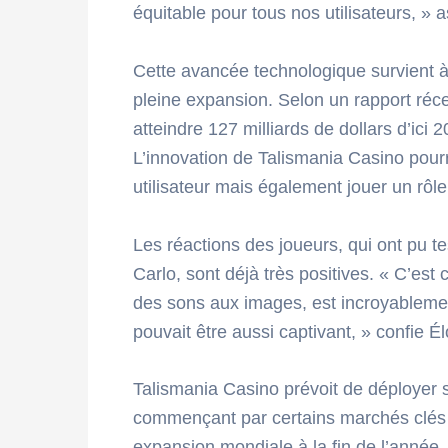
équitable pour tous nos utilisateurs, »
Cette avancée technologique survient à
pleine expansion. Selon un rapport réce
atteindre 127 milliards de dollars d’ici
L’innovation de Talismania Casino pour
utilisateur mais également jouer un rôl
Les réactions des joueurs, qui ont pu t
Carlo, sont déjà très positives. « C’e
des sons aux images, est incroyablemen
pouvait être aussi captivant, » confie Él
Talismania Casino prévoit de déployer 
commençant par certains marchés clés
expansion mondiale à la fin de l’anné