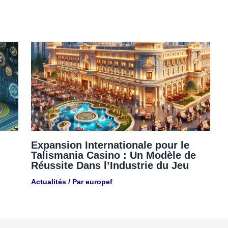
Expansion Internationale pour le
Talismania Casino : Un Modèle de
Réussite Dans l’Industrie du Jeu
Actualités
/ Par
europef