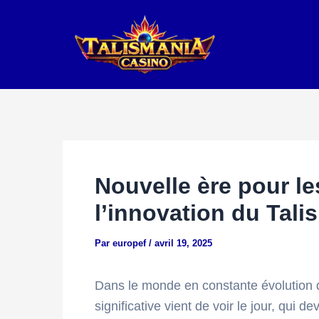
Aller
au
contenu
Nouvelle ère pour le
l’innovation du Tal
Par
europef
/
avril 19, 2025
Dans le monde en constante évolution 
significative vient de voir le jour, qui d