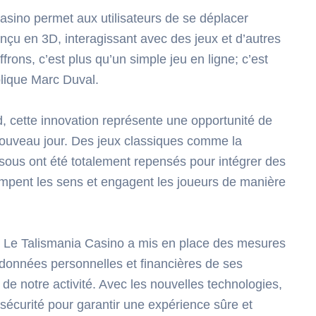
asino permet aux utilisateurs de se déplacer
conçu en 3D, interagissant avec des jeux et d’autres
rons, c’est plus qu’un simple jeu en ligne; c’est
lique Marc Duval.
, cette innovation représente une opportunité de
 nouveau jour. Des jeux classiques comme la
à sous ont été totalement repensés pour intégrer des
rompent les sens et engagent les joueurs de manière
gé. Le Talismania Casino a mis en place des mesures
 données personnelles et financières de ses
 de notre activité. Avec les nouvelles technologies,
sécurité pour garantir une expérience sûre et