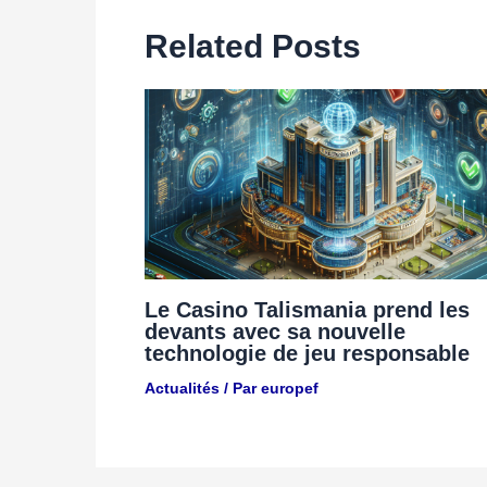
Related Posts
Le Casino Talismania prend les
devants avec sa nouvelle
technologie de jeu responsable
Actualités
/ Par
europef