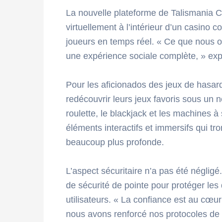
La nouvelle plateforme de Talismania C
virtuellement à l’intérieur d’un casino 
joueurs en temps réel. « Ce que nous off
une expérience sociale complète, » exp
Pour les aficionados des jeux de hasard
redécouvrir leurs jeux favoris sous un
roulette, le blackjack et les machines 
éléments interactifs et immersifs qui t
beaucoup plus profonde.
L’aspect sécuritaire n’a pas été négli
de sécurité de pointe pour protéger les
utilisateurs. « La confiance est au cœur
nous avons renforcé nos protocoles de 