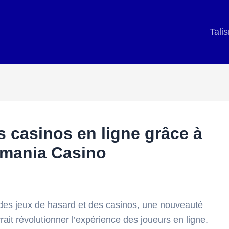
Tali
s casinos en ligne grâce à
ismania Casino
des jeux de hasard et des casinos, une nouveauté
evrait révolutionner l’expérience des joueurs en ligne.