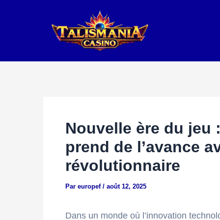
Aller
au
contenu
Nouvelle ère du jeu 
prend de l’avance a
révolutionnaire
Par
europef
/
août 12, 2025
Dans un monde où l’innovation technol