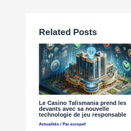
articles
Related Posts
Le Casino Talismania prend les
devants avec sa nouvelle
technologie de jeu responsable
Actualités
/ Par
europef