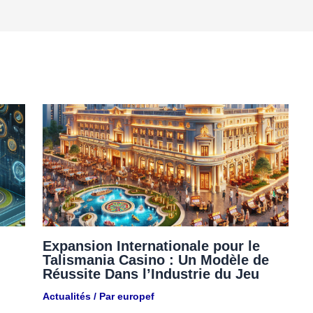
Expansion Internationale pour le
Talismania Casino : Un Modèle de
Réussite Dans l’Industrie du Jeu
Actualités
/ Par
europef