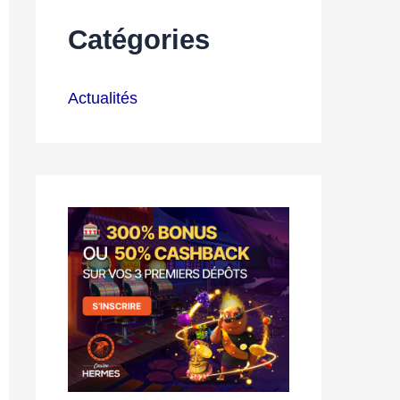
Catégories
Actualités