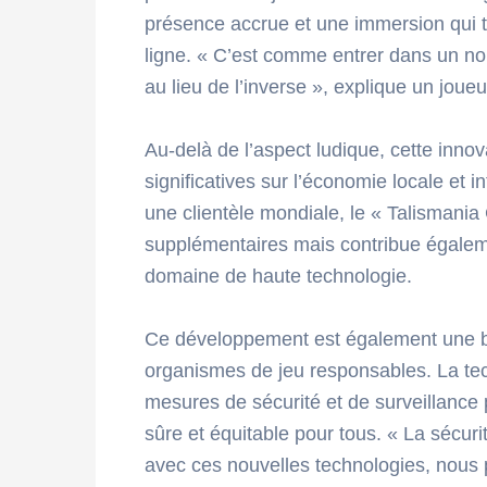
présence accrue et une immersion qui t
ligne. « C’est comme entrer dans un n
au lieu de l’inverse », explique un joue
Au-delà de l’aspect ludique, cette inno
significatives sur l’économie locale et i
une clientèle mondiale, le « Talismani
supplémentaires mais contribue égalem
domaine de haute technologie.
Ce développement est également une bo
organismes de jeu responsables. La tech
mesures de sécurité et de surveillance 
sûre et équitable pour tous. « La sécurit
avec ces nouvelles technologies, nous p