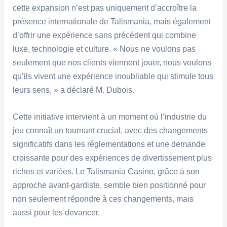
cette expansion n’est pas uniquement d’accroître la
présence internationale de Talismania, mais également
d’offrir une expérience sans précédent qui combine
luxe, technologie et culture. « Nous ne voulons pas
seulement que nos clients viennent jouer, nous voulons
qu’ils vivent une expérience inoubliable qui stimule tous
leurs sens, » a déclaré M. Dubois.
Cette initiative intervient à un moment où l’industrie du
jeu connaît un tournant crucial, avec des changements
significatifs dans les réglementations et une demande
croissante pour des expériences de divertissement plus
riches et variées. Le Talismania Casino, grâce à son
approche avant-gardiste, semble bien positionné pour
non seulement répondre à ces changements, mais
aussi pour les devancer.