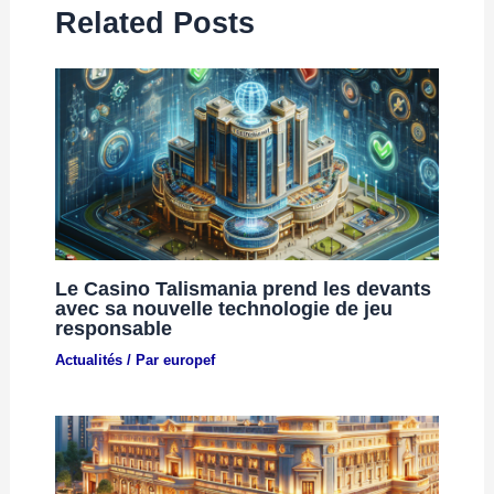
Related Posts
Le Casino Talismania prend les devants
avec sa nouvelle technologie de jeu
responsable
Actualités
/ Par
europef