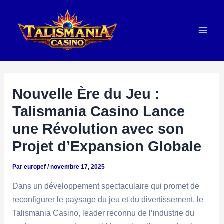
Aller
au
contenu
Mai
Men
Nouvelle Ère du Jeu :
Talismania Casino Lance
une Révolution avec son
Projet d’Expansion Globale
Par
europef
/
novembre 17, 2025
Dans un développement spectaculaire qui promet de
reconfigurer le paysage du jeu et du divertissement, le
Talismania Casino, leader reconnu de l’industrie du