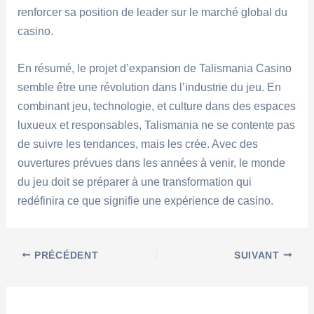
renforcer sa position de leader sur le marché global du
casino.
En résumé, le projet d’expansion de Talismania Casino
semble être une révolution dans l’industrie du jeu. En
combinant jeu, technologie, et culture dans des espaces
luxueux et responsables, Talismania ne se contente pas
de suivre les tendances, mais les crée. Avec des
ouvertures prévues dans les années à venir, le monde
du jeu doit se préparer à une transformation qui
redéfinira ce que signifie une expérience de casino.
Navigation
PRÉCÉDENT
SUIVANT
des
articles