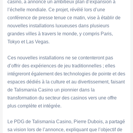
casino, a annoncé un ambitieux plan d’expansion à
l’échelle mondiale. Ce projet, révélé lors d’une
conférence de presse tenue ce matin, vise à établir de
nouvelles installations luxueuses dans plusieurs
grandes villes à travers le monde, y compris Paris,
Tokyo et Las Vegas.
Ces nouvelles installations ne se contenteront pas
d’offrir des expériences de jeu traditionnelles ; elles
intégreront également des technologies de pointe et des
espaces dédiés à la culture et au divertissement, faisant
de Talismania Casino un pionnier dans la
transformation du secteur des casinos vers une offre
plus complète et intégrée.
Le PDG de Talismania Casino, Pierre Dubois, a partagé
sa vision lors de l’annonce, expliquant que l’objectif de