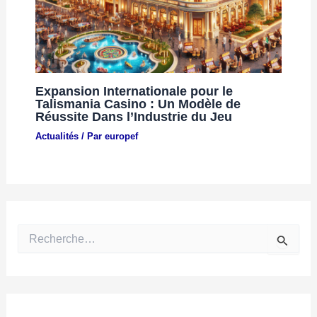
Expansion Internationale pour le
Talismania Casino : Un Modèle de
Réussite Dans l’Industrie du Jeu
Actualités
/ Par
europef
R
e
c
h
e
r
c