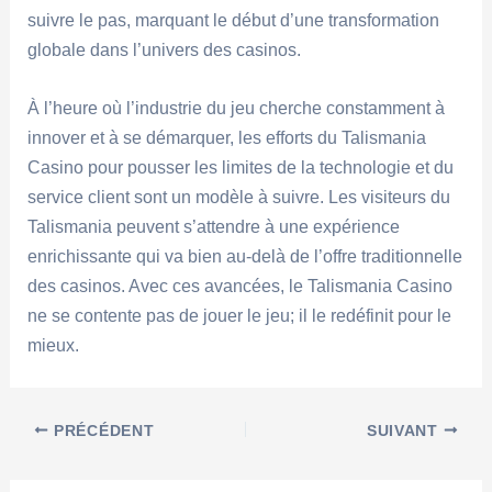
suivre le pas, marquant le début d’une transformation
globale dans l’univers des casinos.
À l’heure où l’industrie du jeu cherche constamment à
innover et à se démarquer, les efforts du Talismania
Casino pour pousser les limites de la technologie et du
service client sont un modèle à suivre. Les visiteurs du
Talismania peuvent s’attendre à une expérience
enrichissante qui va bien au-delà de l’offre traditionnelle
des casinos. Avec ces avancées, le Talismania Casino
ne se contente pas de jouer le jeu; il le redéfinit pour le
mieux.
Navigation
PRÉCÉDENT
SUIVANT
des
articles