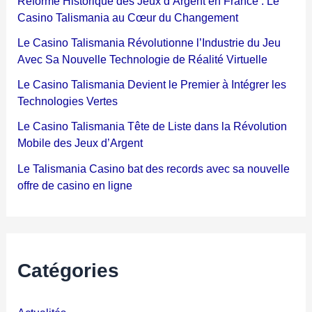
Réforme Historique des Jeux d’Argent en France : Le
Casino Talismania au Cœur du Changement
Le Casino Talismania Révolutionne l’Industrie du Jeu
Avec Sa Nouvelle Technologie de Réalité Virtuelle
Le Casino Talismania Devient le Premier à Intégrer les
Technologies Vertes
Le Casino Talismania Tête de Liste dans la Révolution
Mobile des Jeux d’Argent
Le Talismania Casino bat des records avec sa nouvelle
offre de casino en ligne
Catégories