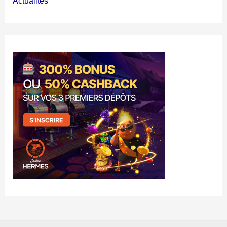
Actualités