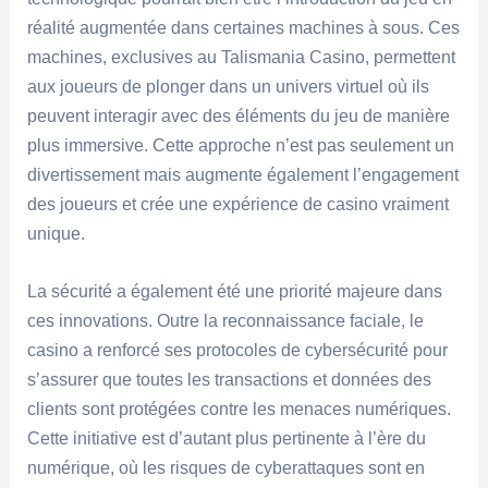
réalité augmentée dans certaines machines à sous. Ces
machines, exclusives au Talismania Casino, permettent
aux joueurs de plonger dans un univers virtuel où ils
peuvent interagir avec des éléments du jeu de manière
plus immersive. Cette approche n’est pas seulement un
divertissement mais augmente également l’engagement
des joueurs et crée une expérience de casino vraiment
unique.
La sécurité a également été une priorité majeure dans
ces innovations. Outre la reconnaissance faciale, le
casino a renforcé ses protocoles de cybersécurité pour
s’assurer que toutes les transactions et données des
clients sont protégées contre les menaces numériques.
Cette initiative est d’autant plus pertinente à l’ère du
numérique, où les risques de cyberattaques sont en