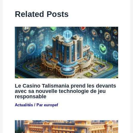
Related Posts
Le Casino Talismania prend les devants
avec sa nouvelle technologie de jeu
responsable
Actualités
/ Par
europef