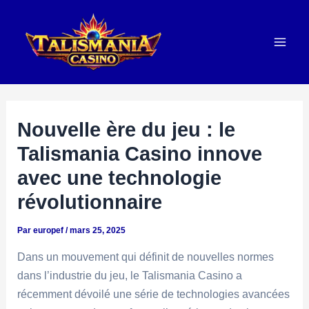
Aller
au
contenu
Mai
Men
Nouvelle ère du jeu : le
Talismania Casino innove
avec une technologie
révolutionnaire
Par
europef
/
mars 25, 2025
Dans un mouvement qui définit de nouvelles normes
dans l’industrie du jeu, le Talismania Casino a
récemment dévoilé une série de technologies avancées