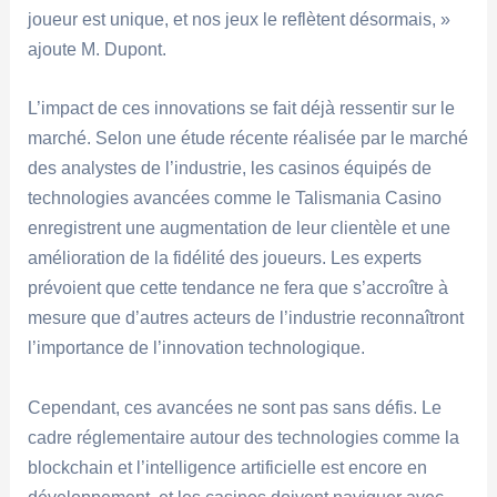
joueur est unique, et nos jeux le reflètent désormais, »
ajoute M. Dupont.
L’impact de ces innovations se fait déjà ressentir sur le
marché. Selon une étude récente réalisée par le marché
des analystes de l’industrie, les casinos équipés de
technologies avancées comme le Talismania Casino
enregistrent une augmentation de leur clientèle et une
amélioration de la fidélité des joueurs. Les experts
prévoient que cette tendance ne fera que s’accroître à
mesure que d’autres acteurs de l’industrie reconnaîtront
l’importance de l’innovation technologique.
Cependant, ces avancées ne sont pas sans défis. Le
cadre réglementaire autour des technologies comme la
blockchain et l’intelligence artificielle est encore en
développement, et les casinos doivent naviguer avec