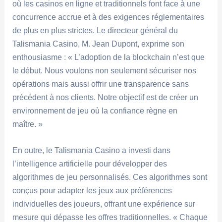
où les casinos en ligne et traditionnels font face à une
concurrence accrue et à des exigences réglementaires
de plus en plus strictes. Le directeur général du
Talismania Casino, M. Jean Dupont, exprime son
enthousiasme : « L’adoption de la blockchain n’est que
le début. Nous voulons non seulement sécuriser nos
opérations mais aussi offrir une transparence sans
précédent à nos clients. Notre objectif est de créer un
environnement de jeu où la confiance règne en
maître. »
En outre, le Talismania Casino a investi dans
l’intelligence artificielle pour développer des
algorithmes de jeu personnalisés. Ces algorithmes sont
conçus pour adapter les jeux aux préférences
individuelles des joueurs, offrant une expérience sur
mesure qui dépasse les offres traditionnelles. « Chaque