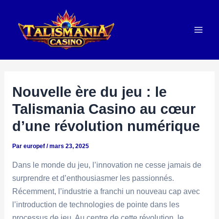
Aller
au
contenu
Mai
Men
Nouvelle ère du jeu : le
Talismania Casino au cœur
d’une révolution numérique
Par
europef
/
mars 23, 2025
Dans le monde du jeu, l’innovation ne cesse jamais de
surprendre et d’enthousiasmer les passionnés.
Récemment, l’industrie a franchi un nouveau cap avec
l’introduction de technologies de pointe dans les
processus de jeu. Au centre de cette révolution, le