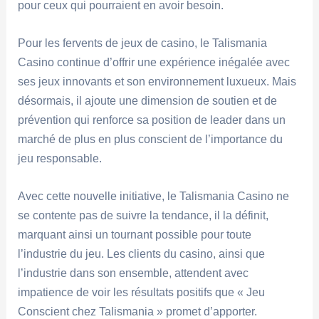
pour ceux qui pourraient en avoir besoin.
Pour les fervents de jeux de casino, le Talismania
Casino continue d’offrir une expérience inégalée avec
ses jeux innovants et son environnement luxueux. Mais
désormais, il ajoute une dimension de soutien et de
prévention qui renforce sa position de leader dans un
marché de plus en plus conscient de l’importance du
jeu responsable.
Avec cette nouvelle initiative, le Talismania Casino ne
se contente pas de suivre la tendance, il la définit,
marquant ainsi un tournant possible pour toute
l’industrie du jeu. Les clients du casino, ainsi que
l’industrie dans son ensemble, attendent avec
impatience de voir les résultats positifs que « Jeu
Conscient chez Talismania » promet d’apporter.