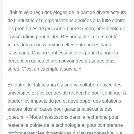
L’initiative a reçu des éloges de la part de divers acteurs
de l’industrie et d’organisations dédiées à la lutte contre
les problèmes de jeu. Anne-Laure Simon, présidente de
l’Association pour le Jeu Responsable, a commenté :
« Les démarches comme celles entreprises par le
Talismania Casino sont essentielles pour changer la
perception du jeu et promouvoir des pratiques plus
sûres. C’est un exemple à suivre. »
En outre, le Talismania Casino va collaborer avec des
universités et des centres de recherche pour continuer à
étudier les impacts du jeu et développer des solutions
encore plus efficaces pour garantir la sécurité des
joueurs. « Nous investissons dans la recherche pour
rester à la pointe de la technologie et pour comprendre
profondément les dynamiques du jeu responsable, » a