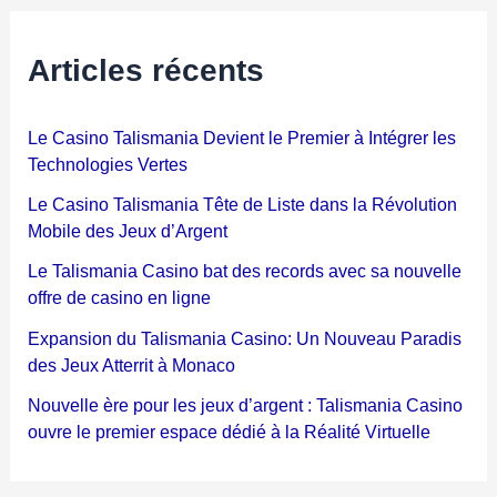
Articles récents
Le Casino Talismania Devient le Premier à Intégrer les
Technologies Vertes
Le Casino Talismania Tête de Liste dans la Révolution
Mobile des Jeux d’Argent
Le Talismania Casino bat des records avec sa nouvelle
offre de casino en ligne
Expansion du Talismania Casino: Un Nouveau Paradis
des Jeux Atterrit à Monaco
Nouvelle ère pour les jeux d’argent : Talismania Casino
ouvre le premier espace dédié à la Réalité Virtuelle