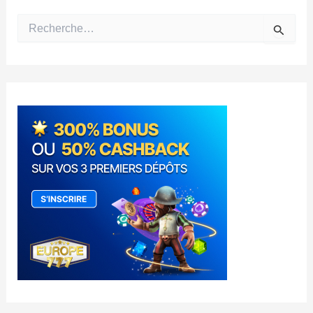
R
e
c
h
e
r
c
h
e
r
: