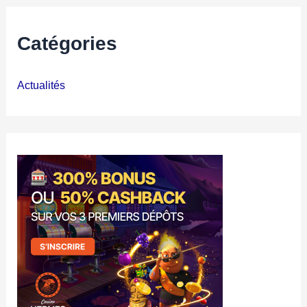
Catégories
Actualités