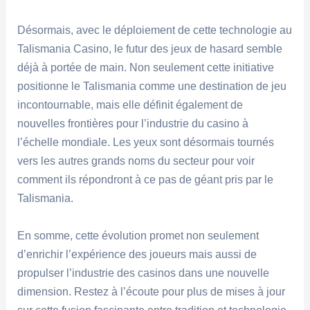
Désormais, avec le déploiement de cette technologie au
Talismania Casino, le futur des jeux de hasard semble
déjà à portée de main. Non seulement cette initiative
positionne le Talismania comme une destination de jeu
incontournable, mais elle définit également de
nouvelles frontières pour l’industrie du casino à
l’échelle mondiale. Les yeux sont désormais tournés
vers les autres grands noms du secteur pour voir
comment ils répondront à ce pas de géant pris par le
Talismania.
En somme, cette évolution promet non seulement
d’enrichir l’expérience des joueurs mais aussi de
propulser l’industrie des casinos dans une nouvelle
dimension. Restez à l’écoute pour plus de mises à jour
sur cette fusion fascinante entre tradition et technologie