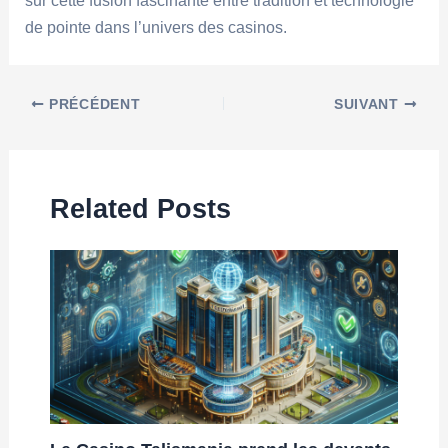
de pointe dans l’univers des casinos.
Navigation
PRÉCÉDENT
SUIVANT
des
articles
Related Posts