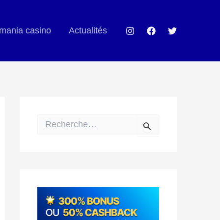
smania casino
Actualités
R
e
c
h
e
r
c
h
e
r