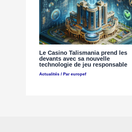
Le Casino Talismania prend les
devants avec sa nouvelle
technologie de jeu responsable
Actualités
/ Par
europef