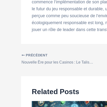
commence l’implémentation de son plan. 
le futur du jeu responsable et durable, 
perçue comme peu soucieuse de l’envir
écologiquement responsable est long, 
jouer un rôle de leader dans cette trans
Navigation
PRÉCÉDENT
Nouvelle Ère pour les Casinos : Le Talismania Casino Lance une Initiative Révolutionnaire pour le Jeu Responsable
des
articles
Related Posts