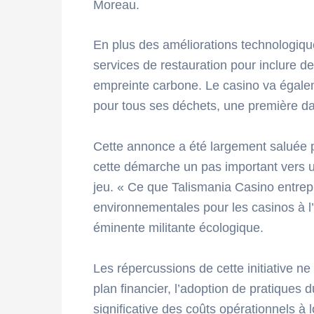
Moreau.
En plus des améliorations technologiqu
services de restauration pour inclure de
empreinte carbone. Le casino va égale
pour tous ses déchets, une première dan
Cette annonce a été largement saluée p
cette démarche un pas important vers un
jeu. « Ce que Talismania Casino entrepr
environnementales pour les casinos à l’
éminente militante écologique.
Les répercussions de cette initiative ne
plan financier, l’adoption de pratiques 
significative des coûts opérationnels à