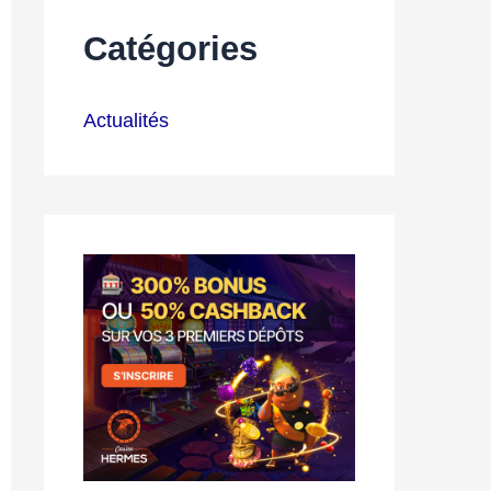
Catégories
Actualités