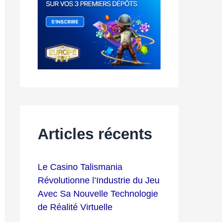
:
Articles récents
Le Casino Talismania
Révolutionne l’Industrie du Jeu
Avec Sa Nouvelle Technologie
de Réalité Virtuelle