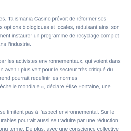
es, Talismania Casino prévoit de réformer ses
s options biologiques et locales, réduisant ainsi son
ment instaurer un programme de recyclage complet
s l’industrie.
ar les activistes environnementaux, qui voient dans
 avenir plus vert pour le secteur très critiqué du
end pourrait redéfinir les normes
échelle mondiale », déclare Élise Fontaine, une
 se limitent pas à l’aspect environnemental. Sur le
durables pourrait aussi se traduire par une réduction
 long terme. De plus, avec une conscience collective