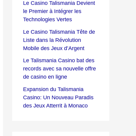
Le Casino Talismania Devient
le Premier à Intégrer les
Technologies Vertes
Le Casino Talismania Tête de
Liste dans la Révolution
Mobile des Jeux d’Argent
Le Talismania Casino bat des
records avec sa nouvelle offre
de casino en ligne
Expansion du Talismania
Casino: Un Nouveau Paradis
des Jeux Atterrit à Monaco