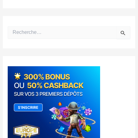
R
e
c
h
e
r
c
h
e
r
: