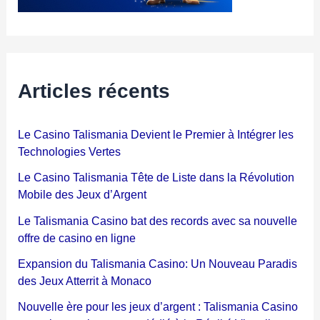
Articles récents
Le Casino Talismania Devient le Premier à Intégrer les
Technologies Vertes
Le Casino Talismania Tête de Liste dans la Révolution
Mobile des Jeux d’Argent
Le Talismania Casino bat des records avec sa nouvelle
offre de casino en ligne
Expansion du Talismania Casino: Un Nouveau Paradis
des Jeux Atterrit à Monaco
Nouvelle ère pour les jeux d’argent : Talismania Casino