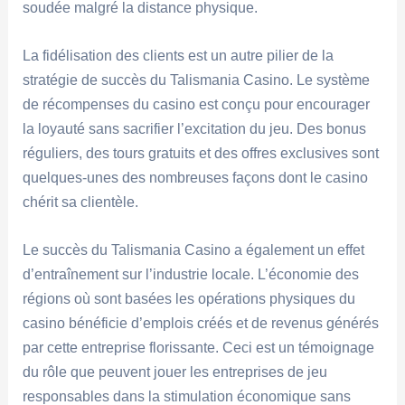
soudée malgré la distance physique.
La fidélisation des clients est un autre pilier de la
stratégie de succès du Talismania Casino. Le système
de récompenses du casino est conçu pour encourager
la loyauté sans sacrifier l’excitation du jeu. Des bonus
réguliers, des tours gratuits et des offres exclusives sont
quelques-unes des nombreuses façons dont le casino
chérit sa clientèle.
Le succès du Talismania Casino a également un effet
d’entraînement sur l’industrie locale. L’économie des
régions où sont basées les opérations physiques du
casino bénéficie d’emplois créés et de revenus générés
par cette entreprise florissante. Ceci est un témoignage
du rôle que peuvent jouer les entreprises de jeu
responsables dans la stimulation économique sans