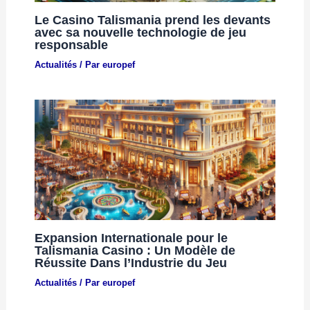
Le Casino Talismania prend les devants
avec sa nouvelle technologie de jeu
responsable
Actualités
/ Par
europef
Expansion Internationale pour le
Talismania Casino : Un Modèle de
Réussite Dans l’Industrie du Jeu
Actualités
/ Par
europef