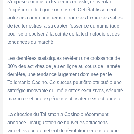
s’impose comme un leader incontesté, réinventant
l’expérience ludique sur internet. Cet établissement,
autrefois connu uniquement pour ses luxueuses salles
de jeu terrestres, a su capter l’essence du numérique
pour se propulser à la pointe de la technologie et des
tendances du marché.
Les dernières statistiques révèlent une croissance de
30% des activités de jeu en ligne au cours de l’année
dernière, une tendance largement dominée par le
Talismania Casino. Ce succès peut être attribué à une
stratégie innovante qui mêle offres exclusives, sécurité
maximale et une expérience utilisateur exceptionnelle.
La direction du Talismania Casino a récemment
annoncé l’inauguration de nouvelles attractions
virtuelles qui promettent de révolutionner encore une