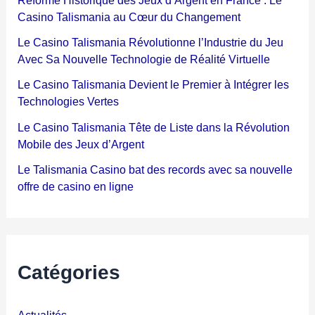
Casino Talismania au Cœur du Changement
Le Casino Talismania Révolutionne l’Industrie du Jeu
Avec Sa Nouvelle Technologie de Réalité Virtuelle
Le Casino Talismania Devient le Premier à Intégrer les
Technologies Vertes
Le Casino Talismania Tête de Liste dans la Révolution
Mobile des Jeux d’Argent
Le Talismania Casino bat des records avec sa nouvelle
offre de casino en ligne
Catégories