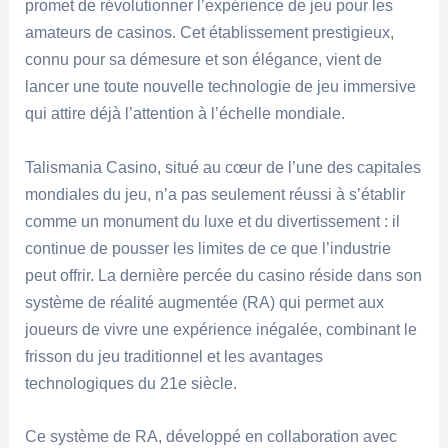
promet de révolutionner l’expérience de jeu pour les
amateurs de casinos. Cet établissement prestigieux,
connu pour sa démesure et son élégance, vient de
lancer une toute nouvelle technologie de jeu immersive
qui attire déjà l’attention à l’échelle mondiale.
Talismania Casino, situé au cœur de l’une des capitales
mondiales du jeu, n’a pas seulement réussi à s’établir
comme un monument du luxe et du divertissement : il
continue de pousser les limites de ce que l’industrie
peut offrir. La dernière percée du casino réside dans son
système de réalité augmentée (RA) qui permet aux
joueurs de vivre une expérience inégalée, combinant le
frisson du jeu traditionnel et les avantages
technologiques du 21e siècle.
Ce système de RA, développé en collaboration avec