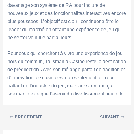
davantage son système de RA pour inclure de
nouveaux jeux et des fonctionnalités interactives encore
plus poussées. L’objectif est clair : continuer à être le
leader du marché en offrant une expérience de jeu qui
ne se trouve nulle part ailleurs.
Pour ceux qui cherchent à vivre une expérience de jeu
hors du commun, Talismania Casino reste la destination
de prédilection. Avec son mélange parfait de tradition et
d’innovation, ce casino est non seulement le cœur
battant de l’industrie du jeu, mais aussi un aperçu
fascinant de ce que l’avenir du divertissement peut offrir.
Navigation
PRÉCÉDENT
SUIVANT
des
articles