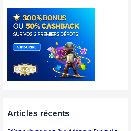
r
c
h
e
r
:
Articles récents
Réforme Historique des Jeux d’Argent en France : Le