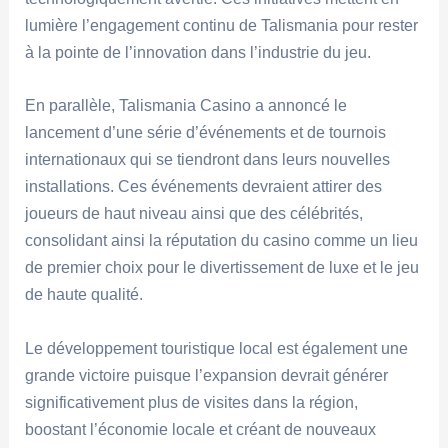
lumière l’engagement continu de Talismania pour rester
à la pointe de l’innovation dans l’industrie du jeu.
En parallèle, Talismania Casino a annoncé le
lancement d’une série d’événements et de tournois
internationaux qui se tiendront dans leurs nouvelles
installations. Ces événements devraient attirer des
joueurs de haut niveau ainsi que des célébrités,
consolidant ainsi la réputation du casino comme un lieu
de premier choix pour le divertissement de luxe et le jeu
de haute qualité.
Le développement touristique local est également une
grande victoire puisque l’expansion devrait générer
significativement plus de visites dans la région,
boostant l’économie locale et créant de nouveaux