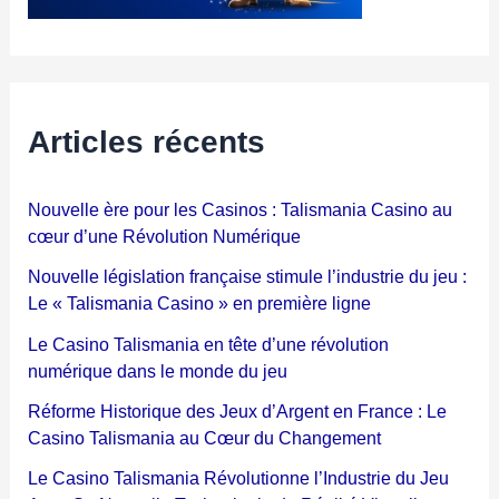
Articles récents
Nouvelle ère pour les Casinos : Talismania Casino au
cœur d’une Révolution Numérique
Nouvelle législation française stimule l’industrie du jeu :
Le « Talismania Casino » en première ligne
Le Casino Talismania en tête d’une révolution
numérique dans le monde du jeu
Réforme Historique des Jeux d’Argent en France : Le
Casino Talismania au Cœur du Changement
Le Casino Talismania Révolutionne l’Industrie du Jeu