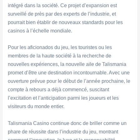
intégré dans la société. Ce projet d’expansion est
surveillé de près par des experts de l’industrie, et
pourrait bien établir de nouveaux standards pour les
casinos à l’échelle mondiale.
Pour les aficionados du jeu, les touristes ou les
membres de la haute société à la recherche de
nouvelles expériences, la nouvelle aile de Talismania
promet d’être une destination incontournable. Avec une
ouverture prévue pour le début de l’année prochaine, le
compte à rebours a déjà commencé, suscitant
l’excitation et l’anticipation parmi les joueurs et les
visiteurs du monde entier.
Talismania Casino continue donc de briller comme un
phare de réussite dans l’industrie du jeu, montrant
comment l’innovation, le luxe et la responsabilité