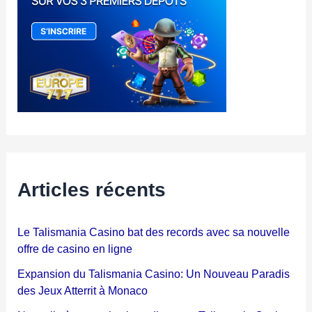
:
Articles récents
Le Talismania Casino bat des records avec sa nouvelle
offre de casino en ligne
Expansion du Talismania Casino: Un Nouveau Paradis
des Jeux Atterrit à Monaco