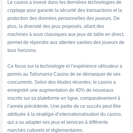
Le casino a investi dans les dernières technologies de
cryptage pour garantir la sécurité des transactions et la
protection des données personnelles des joueurs. De
plus, la diversité des jeux proposés, allant des
machines à sous classiques aux jeux de table en direct,
permet de répondre aux attentes variées des joueurs de
tous horizons.
Ce focus sur la technologie et l’expérience utilisateur a
permis au Talismania Casino de se démarquer de ses
concurrents. Selon des études récentes, le casino a
enregistré une augmentation de 40% de nouveaux
inscrits sur sa plateforme en ligne, comparativement à
l’année précédente. Une partie de ce succès peut être
attribuée à la stratégie d’internationalisation du casino,
qui a su adapter ses jeux et services à différents
marchés culturels et réglementaires.