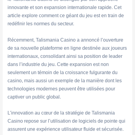
innovante et son expansion internationale rapide. Cet
article explore comment ce géant du jeu est en train de
redéfinir les normes du secteur.
Récemment, Talismania Casino a annoncé l’ouverture
de sa nouvelle plateforme en ligne destinée aux joueurs
internationaux, consolidant ainsi sa position de leader
dans l’industrie du jeu. Cette expansion est non
seulement un témoin de la croissance fulgurante du
casino, mais aussi un exemple de la manière dont les
technologies modernes peuvent être utilisées pour
captiver un public global.
L’innovation au cœur de la stratégie de Talismania
Casino repose sur l’utilisation de logiciels de pointe qui
assurent une expérience utilisateur fluide et sécurisée.