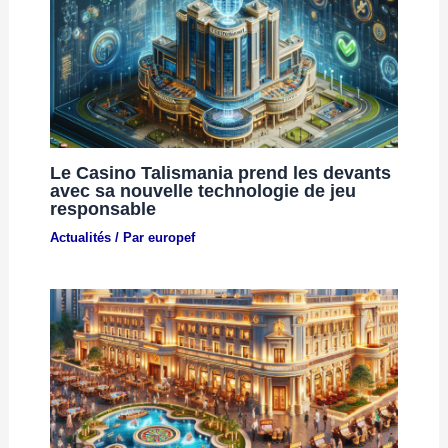
Le Casino Talismania prend les devants
avec sa nouvelle technologie de jeu
responsable
Actualités
/ Par
europef