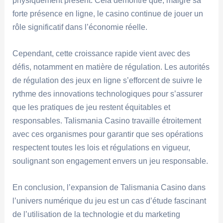
forte présence en ligne, le casino continue de jouer un
rôle significatif dans l’économie réelle.
Cependant, cette croissance rapide vient avec des
défis, notamment en matière de régulation. Les autorités
de régulation des jeux en ligne s’efforcent de suivre le
rythme des innovations technologiques pour s’assurer
que les pratiques de jeu restent équitables et
responsables. Talismania Casino travaille étroitement
avec ces organismes pour garantir que ses opérations
respectent toutes les lois et régulations en vigueur,
soulignant son engagement envers un jeu responsable.
En conclusion, l’expansion de Talismania Casino dans
l’univers numérique du jeu est un cas d’étude fascinant
de l’utilisation de la technologie et du marketing