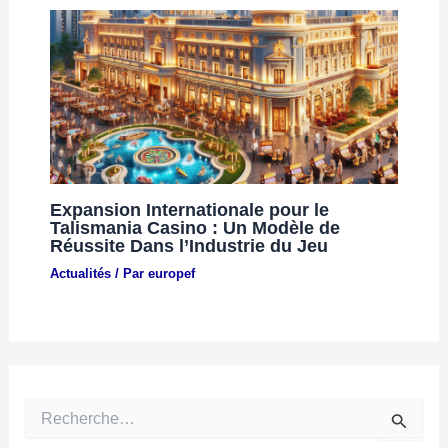
Expansion Internationale pour le
Talismania Casino : Un Modèle de
Réussite Dans l’Industrie du Jeu
Actualités
/ Par
europef
R
e
c