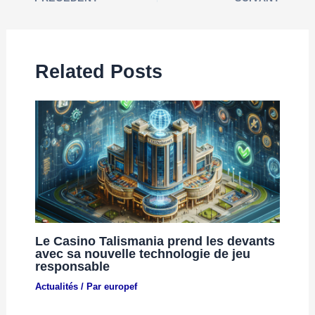
des
articles
Related Posts
Le Casino Talismania prend les devants
avec sa nouvelle technologie de jeu
responsable
Actualités
/ Par
europef