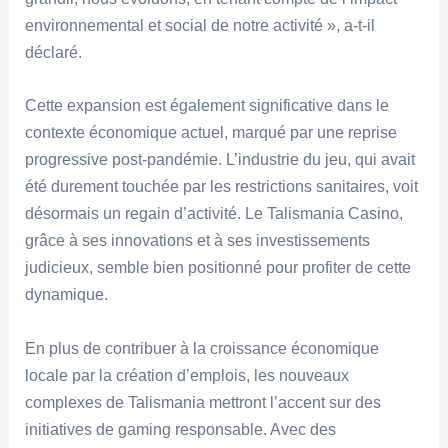
environnemental et social de notre activité », a-t-il
déclaré.
Cette expansion est également significative dans le
contexte économique actuel, marqué par une reprise
progressive post-pandémie. L’industrie du jeu, qui avait
été durement touchée par les restrictions sanitaires, voit
désormais un regain d’activité. Le Talismania Casino,
grâce à ses innovations et à ses investissements
judicieux, semble bien positionné pour profiter de cette
dynamique.
En plus de contribuer à la croissance économique
locale par la création d’emplois, les nouveaux
complexes de Talismania mettront l’accent sur des
initiatives de gaming responsable. Avec des