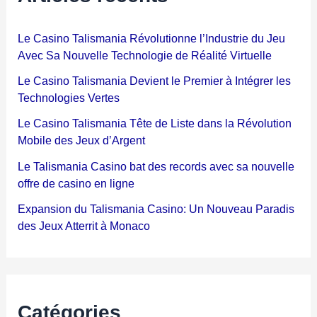
Le Casino Talismania Révolutionne l’Industrie du Jeu
Avec Sa Nouvelle Technologie de Réalité Virtuelle
Le Casino Talismania Devient le Premier à Intégrer les
Technologies Vertes
Le Casino Talismania Tête de Liste dans la Révolution
Mobile des Jeux d’Argent
Le Talismania Casino bat des records avec sa nouvelle
offre de casino en ligne
Expansion du Talismania Casino: Un Nouveau Paradis
des Jeux Atterrit à Monaco
Catégories