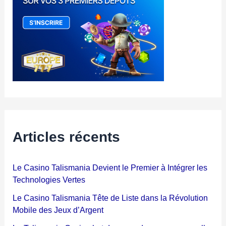
:
Articles récents
Le Casino Talismania Devient le Premier à Intégrer les
Technologies Vertes
Le Casino Talismania Tête de Liste dans la Révolution
Mobile des Jeux d’Argent