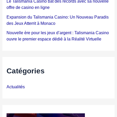
Le Talismania Casino bat des records avec sa nouvelle
offre de casino en ligne
Expansion du Talismania Casino: Un Nouveau Paradis
des Jeux Atterrit à Monaco
Nouvelle ère pour les jeux d’argent : Talismania Casino
ouvre le premier espace dédié à la Réalité Virtuelle
Catégories
Actualités