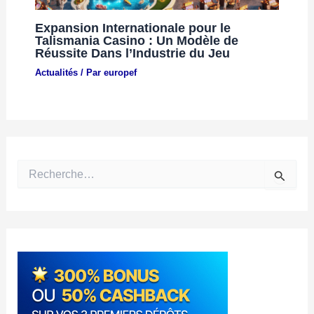
Expansion Internationale pour le
Talismania Casino : Un Modèle de
Réussite Dans l’Industrie du Jeu
Actualités
/ Par
europef
R
e
c
h
e
r
c
h
e
r