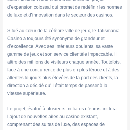
d’expansion colossal qui promet de redéfinir les normes
de luxe et d’innovation dans le secteur des casinos.
Situé au cœur de la célèbre ville de jeux, le Talismania
Casino a toujours été synonyme de grandeur et
d’excellence. Avec ses intérieurs opulents, sa vaste
gamme de jeux et son service clientèle impeccable, il
attire des millions de visiteurs chaque année. Toutefois,
face à une concurrence de plus en plus féroce et à des
attentes toujours plus élevées de la part des clients, la
direction a décidé qu’il était temps de passer à la
vitesse supérieure.
Le projet, évalué à plusieurs milliards d’euros, inclura
l’ajout de nouvelles ailes au casino existant,
comprenant des suites de luxe, des espaces de