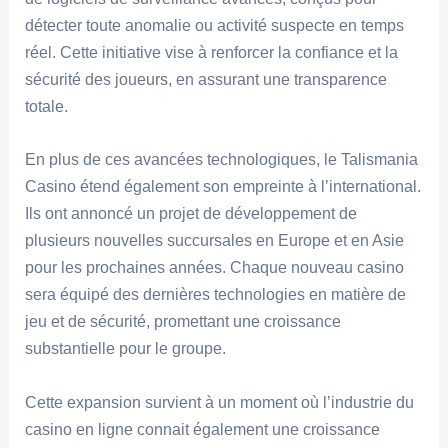
détecter toute anomalie ou activité suspecte en temps
réel. Cette initiative vise à renforcer la confiance et la
sécurité des joueurs, en assurant une transparence
totale.
En plus de ces avancées technologiques, le Talismania
Casino étend également son empreinte à l’international.
Ils ont annoncé un projet de développement de
plusieurs nouvelles succursales en Europe et en Asie
pour les prochaines années. Chaque nouveau casino
sera équipé des dernières technologies en matière de
jeu et de sécurité, promettant une croissance
substantielle pour le groupe.
Cette expansion survient à un moment où l’industrie du
casino en ligne connait également une croissance