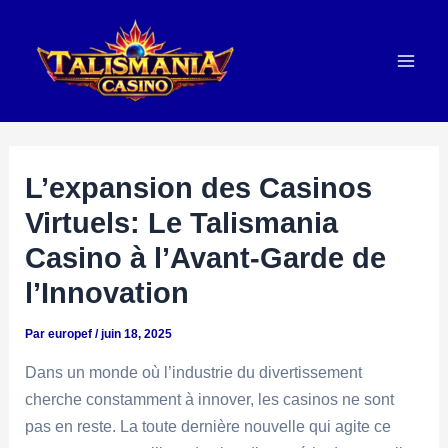
Aller
au
contenu
Mai
Men
L’expansion des Casinos
Virtuels: Le Talismania
Casino à l’Avant-Garde de
l’Innovation
Par
europef
/
juin 18, 2025
Dans un monde où l’industrie du divertissement
cherche constamment à innover, les casinos ne sont
pas en reste. La toute dernière nouvelle qui agite ce