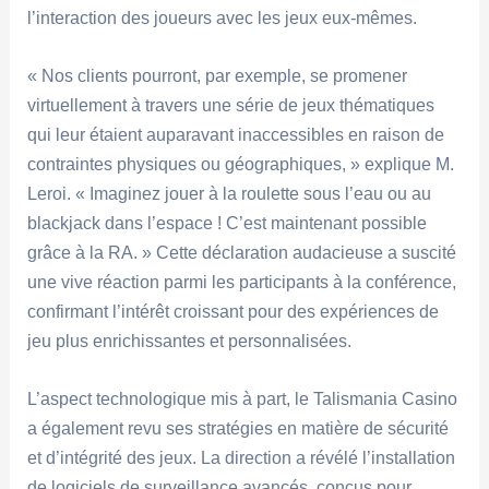
l’interaction des joueurs avec les jeux eux-mêmes.
« Nos clients pourront, par exemple, se promener
virtuellement à travers une série de jeux thématiques
qui leur étaient auparavant inaccessibles en raison de
contraintes physiques ou géographiques, » explique M.
Leroi. « Imaginez jouer à la roulette sous l’eau ou au
blackjack dans l’espace ! C’est maintenant possible
grâce à la RA. » Cette déclaration audacieuse a suscité
une vive réaction parmi les participants à la conférence,
confirmant l’intérêt croissant pour des expériences de
jeu plus enrichissantes et personnalisées.
L’aspect technologique mis à part, le Talismania Casino
a également revu ses stratégies en matière de sécurité
et d’intégrité des jeux. La direction a révélé l’installation
de logiciels de surveillance avancés, conçus pour