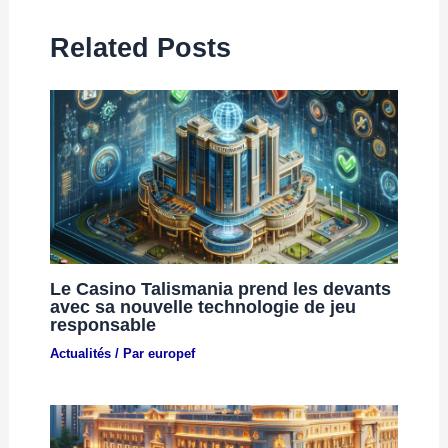
Related Posts
Le Casino Talismania prend les devants
avec sa nouvelle technologie de jeu
responsable
Actualités
/ Par
europef