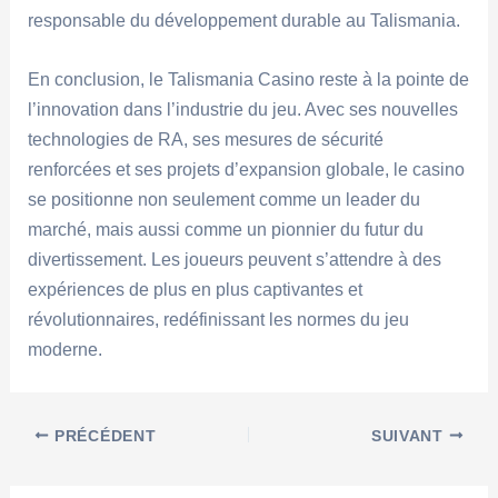
responsable du développement durable au Talismania.
En conclusion, le Talismania Casino reste à la pointe de
l’innovation dans l’industrie du jeu. Avec ses nouvelles
technologies de RA, ses mesures de sécurité
renforcées et ses projets d’expansion globale, le casino
se positionne non seulement comme un leader du
marché, mais aussi comme un pionnier du futur du
divertissement. Les joueurs peuvent s’attendre à des
expériences de plus en plus captivantes et
révolutionnaires, redéfinissant les normes du jeu
moderne.
Navigation
PRÉCÉDENT
SUIVANT
des
articles