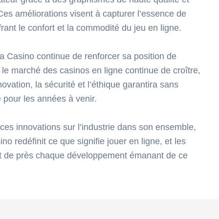
. Ces améliorations visent à capturer l’essence de
frant le confort et la commodité du jeu en ligne.
 Casino continue de renforcer sa position de
e le marché des casinos en ligne continue de croître,
vation, la sécurité et l’éthique garantira sans
 pour les années à venir.
ces innovations sur l’industrie dans son ensemble,
no redéfinit ce que signifie jouer en ligne, et les
ent de près chaque développement émanant de ce