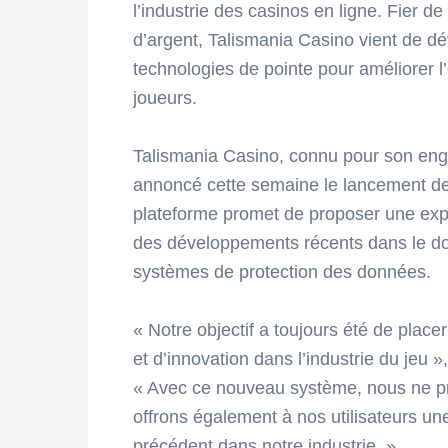
l’industrie des casinos en ligne. Fier d
d’argent, Talismania Casino vient de dé
technologies de pointe pour améliorer l’
joueurs.
Talismania Casino, connu pour son enga
annoncé cette semaine le lancement de
plateforme promet de proposer une expé
des développements récents dans le do
systèmes de protection des données.
« Notre objectif a toujours été de place
et d’innovation dans l’industrie du jeu 
« Avec ce nouveau système, nous ne pr
offrons également à nos utilisateurs u
précédent dans notre industrie. »