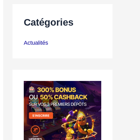
Catégories
Actualités