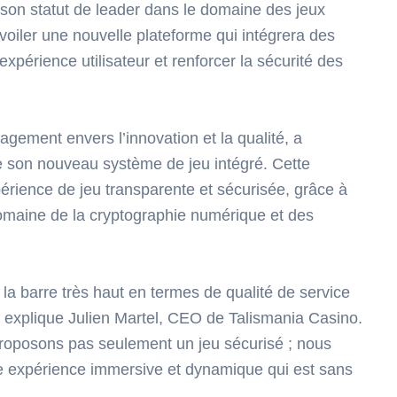
e son statut de leader dans le domaine des jeux
voiler une nouvelle plateforme qui intégrera des
expérience utilisateur et renforcer la sécurité des
gement envers l’innovation et la qualité, a
 son nouveau système de jeu intégré. Cette
rience de jeu transparente et sécurisée, grâce à
maine de la cryptographie numérique et des
r la barre très haut en termes de qualité de service
», explique Julien Martel, CEO de Talismania Casino.
oposons pas seulement un jeu sécurisé ; nous
ne expérience immersive et dynamique qui est sans