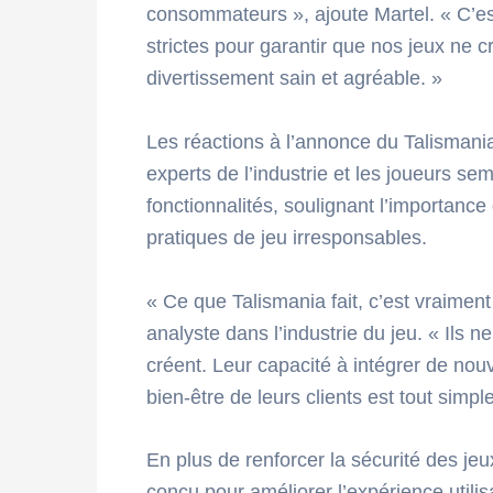
consommateurs », ajoute Martel. « C’
strictes pour garantir que nos jeux ne 
divertissement sain et agréable. »
Les réactions à l’annonce du Talismania
experts de l’industrie et les joueurs se
fonctionnalités, soulignant l’importance
pratiques de jeu irresponsables.
« Ce que Talismania fait, c’est vraimen
analyste dans l’industrie du jeu. « Ils n
créent. Leur capacité à intégrer de nouv
bien-être de leurs clients est tout sim
En plus de renforcer la sécurité des j
conçu pour améliorer l’expérience utili