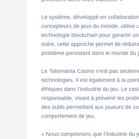
Le système, développé en collaboration
concepteurs de jeux du monde, utilise 
technologie blockchain pour garantir un
outre, cette approche permet de réduir
problème persistant dans le monde du j
Le Talismania Casino n’est pas seuleme
technologies. Il est également à la poi
éthiques dans l’industrie du jeu. Le ca
responsable, visant à prévenir les problè
des outils permettant aux joueurs de con
comportement de jeu.
« Nous comprenons que l’industrie du je