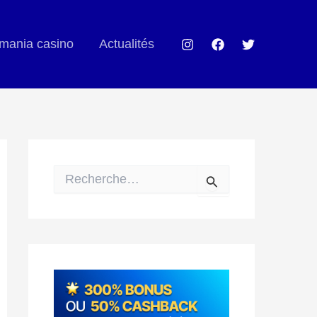
smania casino
Actualités
R
e
c
h
e
r
c
h
e
r