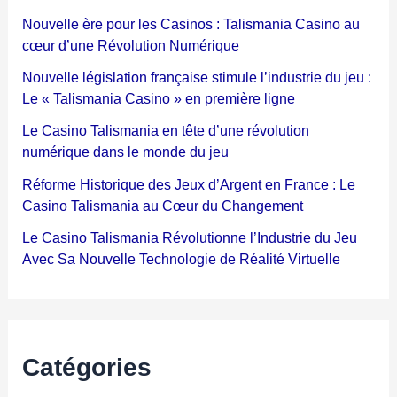
Nouvelle ère pour les Casinos : Talismania Casino au
cœur d’une Révolution Numérique
Nouvelle législation française stimule l’industrie du jeu :
Le « Talismania Casino » en première ligne
Le Casino Talismania en tête d’une révolution
numérique dans le monde du jeu
Réforme Historique des Jeux d’Argent en France : Le
Casino Talismania au Cœur du Changement
Le Casino Talismania Révolutionne l’Industrie du Jeu
Avec Sa Nouvelle Technologie de Réalité Virtuelle
Catégories