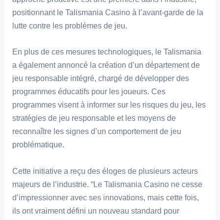
positionnant le Talismania Casino à l’avant-garde de la
lutte contre les problèmes de jeu.
En plus de ces mesures technologiques, le Talismania
a également annoncé la création d’un département de
jeu responsable intégré, chargé de développer des
programmes éducatifs pour les joueurs. Ces
programmes visent à informer sur les risques du jeu, les
stratégies de jeu responsable et les moyens de
reconnaître les signes d’un comportement de jeu
problématique.
Cette initiative a reçu des éloges de plusieurs acteurs
majeurs de l’industrie. “Le Talismania Casino ne cesse
d’impressionner avec ses innovations, mais cette fois,
ils ont vraiment défini un nouveau standard pour