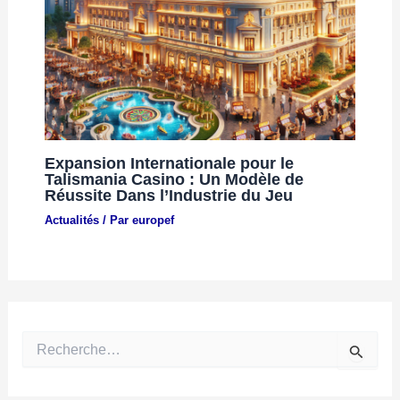
Expansion Internationale pour le
Talismania Casino : Un Modèle de
Réussite Dans l’Industrie du Jeu
Actualités
/ Par
europef
R
e
c
h