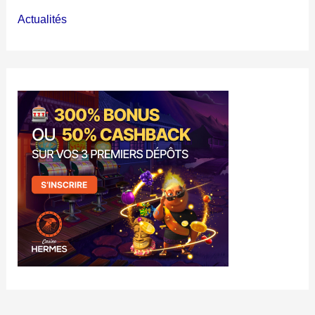
Actualités