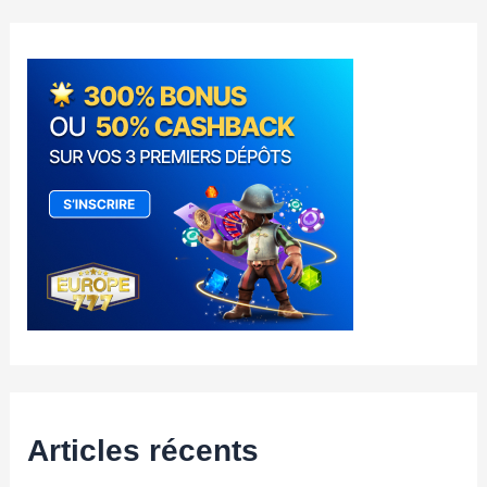
e
r
c
h
e
r
:
Articles récents