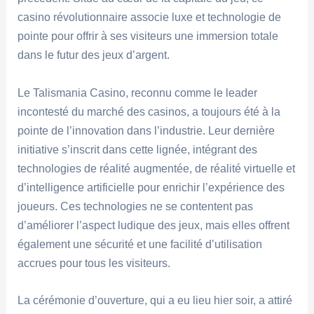
casino révolutionnaire associe luxe et technologie de
pointe pour offrir à ses visiteurs une immersion totale
dans le futur des jeux d’argent.
Le Talismania Casino, reconnu comme le leader
incontesté du marché des casinos, a toujours été à la
pointe de l’innovation dans l’industrie. Leur dernière
initiative s’inscrit dans cette lignée, intégrant des
technologies de réalité augmentée, de réalité virtuelle et
d’intelligence artificielle pour enrichir l’expérience des
joueurs. Ces technologies ne se contentent pas
d’améliorer l’aspect ludique des jeux, mais elles offrent
également une sécurité et une facilité d’utilisation
accrues pour tous les visiteurs.
La cérémonie d’ouverture, qui a eu lieu hier soir, a attiré