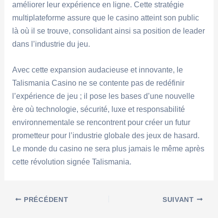
améliorer leur expérience en ligne. Cette stratégie
multiplateforme assure que le casino atteint son public
là où il se trouve, consolidant ainsi sa position de leader
dans l’industrie du jeu.
Avec cette expansion audacieuse et innovante, le
Talismania Casino ne se contente pas de redéfinir
l’expérience de jeu ; il pose les bases d’une nouvelle
ère où technologie, sécurité, luxe et responsabilité
environnementale se rencontrent pour créer un futur
prometteur pour l’industrie globale des jeux de hasard.
Le monde du casino ne sera plus jamais le même après
cette révolution signée Talismania.
Navigation
PRÉCÉDENT
SUIVANT
des