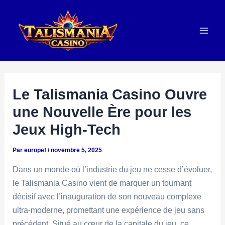
Aller
au
contenu
Mai
Men
Le Talismania Casino Ouvre
une Nouvelle Ère pour les
Jeux High-Tech
Par
europef
/
novembre 5, 2025
Dans un monde où l’industrie du jeu ne cesse d’évoluer,
le Talismania Casino vient de marquer un tournant
décisif avec l’inauguration de son nouveau complexe
ultra-moderne, promettant une expérience de jeu sans
précédent. Situé au cœur de la capitale du jeu, ce