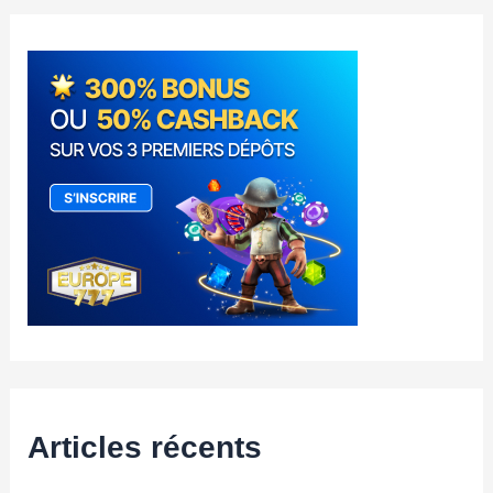
e
r
c
h
e
r
:
Articles récents