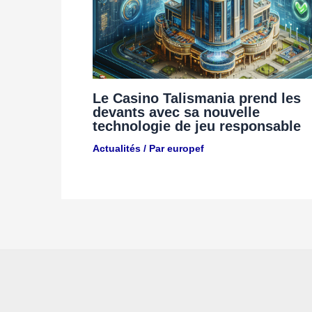
Le Casino Talismania prend les
devants avec sa nouvelle
technologie de jeu responsable
Actualités
/ Par
europef