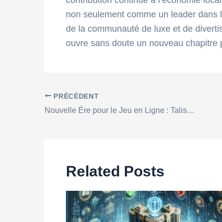
non seulement comme un leader dans l
de la communauté de luxe et de diver
ouvre sans doute un nouveau chapitre p
Navigation
PRÉCÉDENT
Nouvelle Ére pour le Jeu en Ligne : Talismania Casino Lance sa Plateforme Révolutionnaire
des
articles
Related Posts