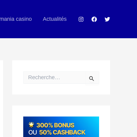
smania casino
Actualités
R
e
c
h
e
r
c
h
e
r