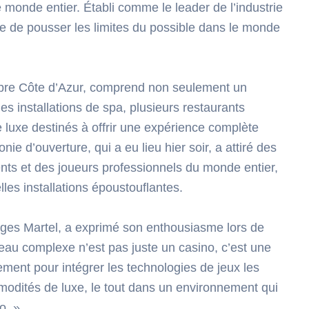
monde entier. Établi comme le leader de l’industrie
e de pousser les limites du possible dans le monde
èbre Côte d’Azur, comprend non seulement un
s installations de spa, plusieurs restaurants
 luxe destinés à offrir une expérience complète
ie d’ouverture, qui a eu lieu hier soir, a attiré des
ents et des joueurs professionnels du monde entier,
les installations époustouflantes.
es Martel, a exprimé son enthousiasme lors de
eau complexe n’est pas juste un casino, c’est une
ment pour intégrer les technologies de jeux les
modités de luxe, le tout dans un environnement qui
o. »