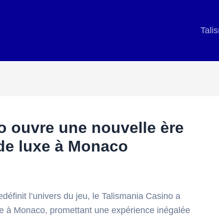
Tali
o ouvre une nouvelle ère
de luxe à Monaco
définit l’univers du jeu, le Talismania Casino a
e à Monaco, promettant une expérience inégalée