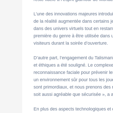
L’une des innovations majeures introdui
de la réalité augmentée dans certains 
dans des univers virtuels tout en restan
première du genre à être utilisée dans
visiteurs durant la soirée d’ouverture.
D’autre part, l’engagement du Talisman
et éthiques a été souligné. Le comple
reconnaissance faciale pour prévenir l
un environnement sûr pour tous les joueu
sont primordiaux, et nous prenons des m
soit aussi agréable que sécurisée », a a
En plus des aspects technologiques et 