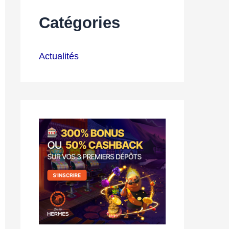
Catégories
Actualités