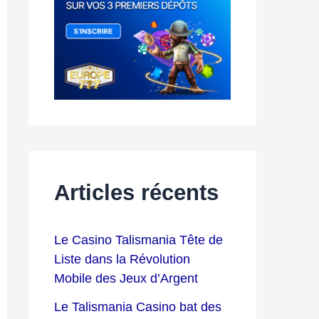
:
Articles récents
Le Casino Talismania Tête de
Liste dans la Révolution
Mobile des Jeux d’Argent
Le Talismania Casino bat des