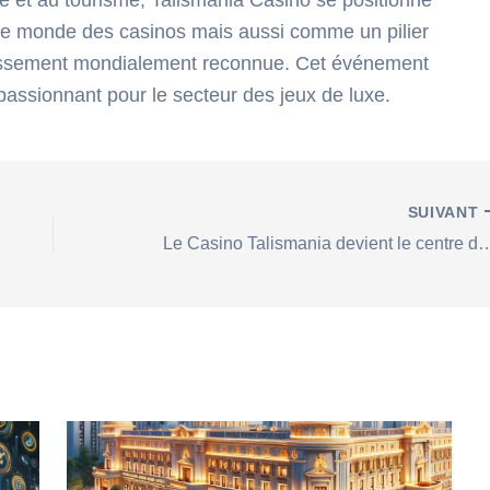
e monde des casinos mais aussi comme un pilier
tissement mondialement reconnue. Cet événement
assionnant pour le secteur des jeux de luxe.
SUIVANT
Le Casino Talismania devient le centre d’une révolution vert