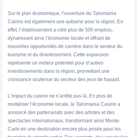
Sur le plan économique, l’ouverture du Talismania
Casino est également une aubaine pour la région. En
effet, l’établissement a créé plus de 500 emplois,
dynamisant ainsi l’économie locale et offrant de
nouvelles opportunités de carrière dans le secteur du
tourisme et du divertissement. Cette expansion
représente un moteur potentiel pour d’autres
investissements dans la région, promettant une
croissance soutenue du secteur des jeux de hasard.
L’impact du casino ne s’arrête pas là. En plus de
revitaliser l’économie locale, le Talismania Casino a
annoncé des partenariats avec des artistes et des
spectacles internationaux, transformant ainsi Monte-
Carlo en une destination encore plus prisée pour les
touristes du monde entier. Des concerts, des spectacles