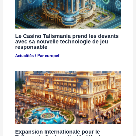
Le Casino Talismania prend les devants
avec sa nouvelle technologie de jeu
responsable
Actualités
/ Par
europef
Expansion Internationale pour le