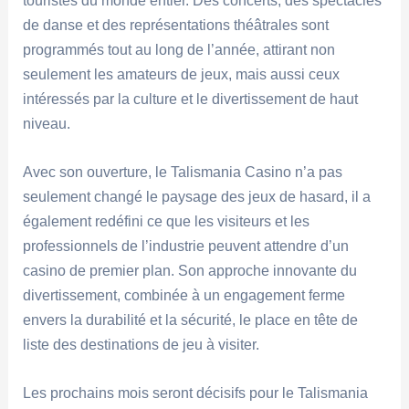
de danse et des représentations théâtrales sont
programmés tout au long de l’année, attirant non
seulement les amateurs de jeux, mais aussi ceux
intéressés par la culture et le divertissement de haut
niveau.
Avec son ouverture, le Talismania Casino n’a pas
seulement changé le paysage des jeux de hasard, il a
également redéfini ce que les visiteurs et les
professionnels de l’industrie peuvent attendre d’un
casino de premier plan. Son approche innovante du
divertissement, combinée à un engagement ferme
envers la durabilité et la sécurité, le place en tête de
liste des destinations de jeu à visiter.
Les prochains mois seront décisifs pour le Talismania