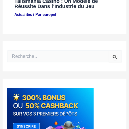
Talismania Casino : Un Modèle de
Réussite Dans l’Industrie du Jeu
Actualités
/ Par
europef
R
e
c
h
e
r
c
h
e
r
: