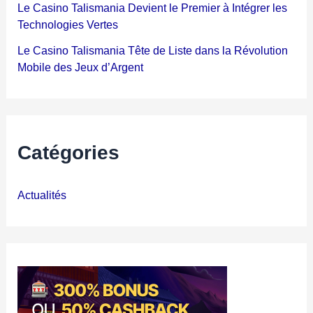
Le Casino Talismania Devient le Premier à Intégrer les
Technologies Vertes
Le Casino Talismania Tête de Liste dans la Révolution
Mobile des Jeux d’Argent
Catégories
Actualités