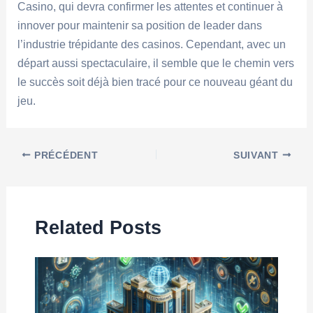
Casino, qui devra confirmer les attentes et continuer à
innover pour maintenir sa position de leader dans
l’industrie trépidante des casinos. Cependant, avec un
départ aussi spectaculaire, il semble que le chemin vers
le succès soit déjà bien tracé pour ce nouveau géant du
jeu.
Navigation
PRÉCÉDENT
SUIVANT
des
articles
Related Posts