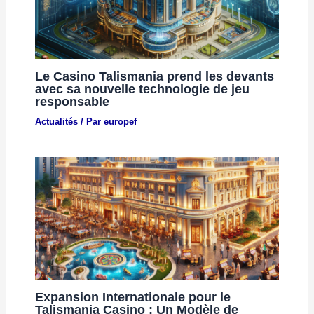
Le Casino Talismania prend les devants
avec sa nouvelle technologie de jeu
responsable
Actualités
/ Par
europef
Expansion Internationale pour le
Talismania Casino : Un Modèle de