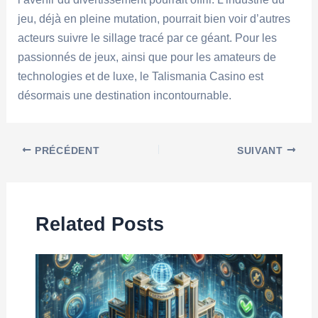
jeu, déjà en pleine mutation, pourrait bien voir d’autres
acteurs suivre le sillage tracé par ce géant. Pour les
passionnés de jeux, ainsi que pour les amateurs de
technologies et de luxe, le Talismania Casino est
désormais une destination incontournable.
Navigation
PRÉCÉDENT
SUIVANT
des
articles
Related Posts