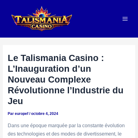
Aller
au
contenu
Mai
Men
Le Talismania Casino :
L’Inauguration d’un
Nouveau Complexe
Révolutionne l’Industrie du
Jeu
Par
europef
/
octobre 4, 2024
Dans une époque marquée par la constante évolution
des technologies et des modes de divertissement, le