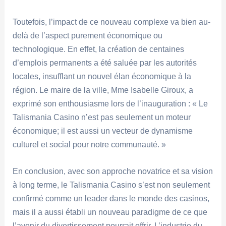
Toutefois, l’impact de ce nouveau complexe va bien au-
delà de l’aspect purement économique ou
technologique. En effet, la création de centaines
d’emplois permanents a été saluée par les autorités
locales, insufflant un nouvel élan économique à la
région. Le maire de la ville, Mme Isabelle Giroux, a
exprimé son enthousiasme lors de l’inauguration : « Le
Talismania Casino n’est pas seulement un moteur
économique; il est aussi un vecteur de dynamisme
culturel et social pour notre communauté. »
En conclusion, avec son approche novatrice et sa vision
à long terme, le Talismania Casino s’est non seulement
confirmé comme un leader dans le monde des casinos,
mais il a aussi établi un nouveau paradigme de ce que
l’avenir du divertissement pourrait offrir. L’industrie du