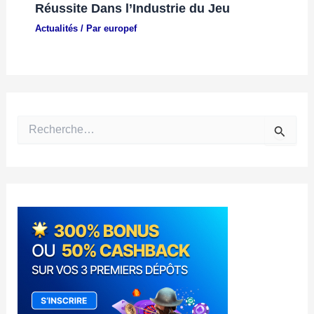
Réussite Dans l’Industrie du Jeu
Actualités
/ Par
europef
R
e
c
h
e
r
c
h
e
r
: