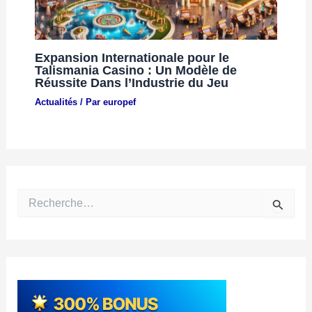
Expansion Internationale pour le
Talismania Casino : Un Modèle de
Réussite Dans l’Industrie du Jeu
Actualités
/ Par
europef
R
e
c
h
e
r
c
h
e