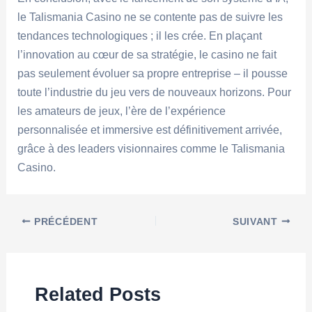
le Talismania Casino ne se contente pas de suivre les
tendances technologiques ; il les crée. En plaçant
l’innovation au cœur de sa stratégie, le casino ne fait
pas seulement évoluer sa propre entreprise – il pousse
toute l’industrie du jeu vers de nouveaux horizons. Pour
les amateurs de jeux, l’ère de l’expérience
personnalisée et immersive est définitivement arrivée,
grâce à des leaders visionnaires comme le Talismania
Casino.
Navigation
PRÉCÉDENT
SUIVANT
des
articles
Related Posts