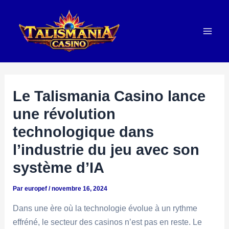
Aller
au
contenu
Mai
Men
Le Talismania Casino lance
une révolution
technologique dans
l’industrie du jeu avec son
système d’IA
Par
europef
/
novembre 16, 2024
Dans une ère où la technologie évolue à un rythme
effréné, le secteur des casinos n’est pas en reste. Le