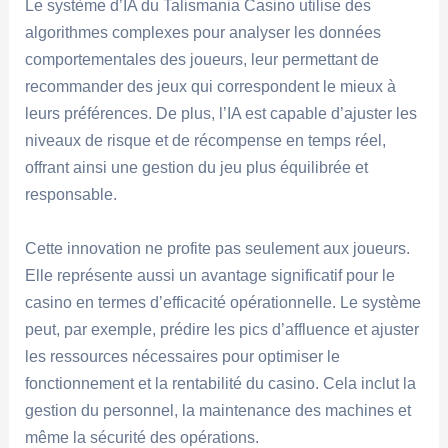
Le système d’IA du Talismania Casino utilise des
algorithmes complexes pour analyser les données
comportementales des joueurs, leur permettant de
recommander des jeux qui correspondent le mieux à
leurs préférences. De plus, l’IA est capable d’ajuster les
niveaux de risque et de récompense en temps réel,
offrant ainsi une gestion du jeu plus équilibrée et
responsable.
Cette innovation ne profite pas seulement aux joueurs.
Elle représente aussi un avantage significatif pour le
casino en termes d’efficacité opérationnelle. Le système
peut, par exemple, prédire les pics d’affluence et ajuster
les ressources nécessaires pour optimiser le
fonctionnement et la rentabilité du casino. Cela inclut la
gestion du personnel, la maintenance des machines et
même la sécurité des opérations.