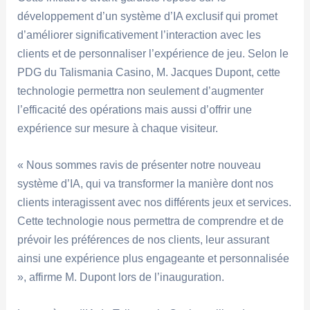
développement d’un système d’IA exclusif qui promet
d’améliorer significativement l’interaction avec les
clients et de personnaliser l’expérience de jeu. Selon le
PDG du Talismania Casino, M. Jacques Dupont, cette
technologie permettra non seulement d’augmenter
l’efficacité des opérations mais aussi d’offrir une
expérience sur mesure à chaque visiteur.
« Nous sommes ravis de présenter notre nouveau
système d’IA, qui va transformer la manière dont nos
clients interagissent avec nos différents jeux et services.
Cette technologie nous permettra de comprendre et de
prévoir les préférences de nos clients, leur assurant
ainsi une expérience plus engageante et personnalisée
», affirme M. Dupont lors de l’inauguration.