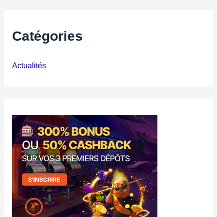
Catégories
Actualités