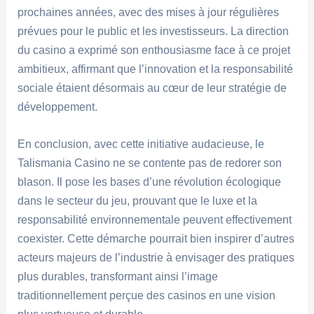
prochaines années, avec des mises à jour régulières
prévues pour le public et les investisseurs. La direction
du casino a exprimé son enthousiasme face à ce projet
ambitieux, affirmant que l’innovation et la responsabilité
sociale étaient désormais au cœur de leur stratégie de
développement.
En conclusion, avec cette initiative audacieuse, le
Talismania Casino ne se contente pas de redorer son
blason. Il pose les bases d’une révolution écologique
dans le secteur du jeu, prouvant que le luxe et la
responsabilité environnementale peuvent effectivement
coexister. Cette démarche pourrait bien inspirer d’autres
acteurs majeurs de l’industrie à envisager des pratiques
plus durables, transformant ainsi l’image
traditionnellement perçue des casinos en une vision