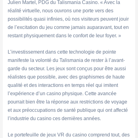
Julien Martel, PDG du Talismania Casino. « Avec la
réalité virtuelle, nous ouvrons une porte vers des
possibilités quasi infinies, où nos visiteurs peuvent jouir
de l’excitation du jeu comme jamais auparavant, tout en
restant physiquement dans le confort de leur foyer. »
L’investissement dans cette technologie de pointe
manifeste la volonté du Talismania de rester à l’avant-
garde du secteur. Les jeux sont conçus pour être aussi
réalistes que possible, avec des graphismes de haute
qualité et des interactions en temps réel qui imitent
l’expérience d’un casino physique. Cette avancée
pourrait bien être la réponse aux restrictions de voyage
et aux préoccupations de santé publique qui ont affecté
l’industrie du casino ces dernières années.
Le portefeuille de jeux VR du casino comprend tout, des