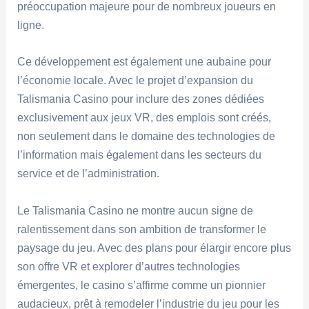
préoccupation majeure pour de nombreux joueurs en
ligne.
Ce développement est également une aubaine pour
l’économie locale. Avec le projet d’expansion du
Talismania Casino pour inclure des zones dédiées
exclusivement aux jeux VR, des emplois sont créés,
non seulement dans le domaine des technologies de
l’information mais également dans les secteurs du
service et de l’administration.
Le Talismania Casino ne montre aucun signe de
ralentissement dans son ambition de transformer le
paysage du jeu. Avec des plans pour élargir encore plus
son offre VR et explorer d’autres technologies
émergentes, le casino s’affirme comme un pionnier
audacieux, prêt à remodeler l’industrie du jeu pour les