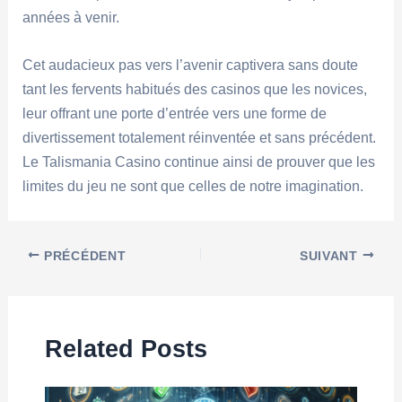
années à venir.
Cet audacieux pas vers l’avenir captivera sans doute
tant les fervents habitués des casinos que les novices,
leur offrant une porte d’entrée vers une forme de
divertissement totalement réinventée et sans précédent.
Le Talismania Casino continue ainsi de prouver que les
limites du jeu ne sont que celles de notre imagination.
Navigation
PRÉCÉDENT
SUIVANT
des
articles
Related Posts