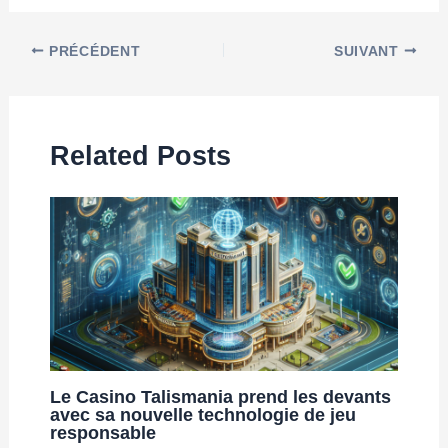
Navigation
PRÉCÉDENT
SUIVANT
des
articles
Related Posts
Le Casino Talismania prend les devants
avec sa nouvelle technologie de jeu
responsable