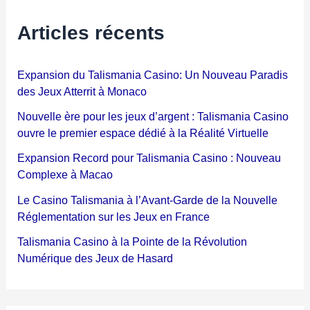
Articles récents
Expansion du Talismania Casino: Un Nouveau Paradis
des Jeux Atterrit à Monaco
Nouvelle ère pour les jeux d’argent : Talismania Casino
ouvre le premier espace dédié à la Réalité Virtuelle
Expansion Record pour Talismania Casino : Nouveau
Complexe à Macao
Le Casino Talismania à l’Avant-Garde de la Nouvelle
Réglementation sur les Jeux en France
Talismania Casino à la Pointe de la Révolution
Numérique des Jeux de Hasard