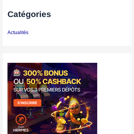
Catégories
Actualités