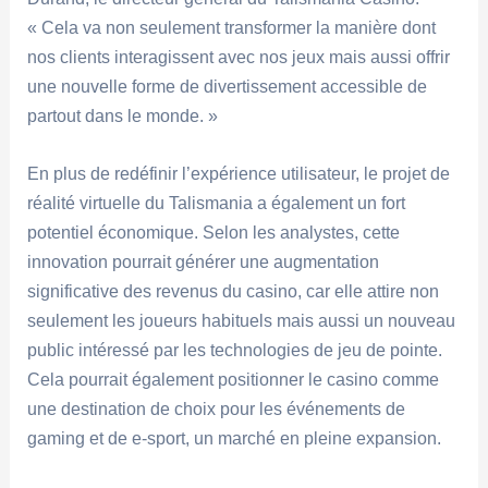
« Cela va non seulement transformer la manière dont
nos clients interagissent avec nos jeux mais aussi offrir
une nouvelle forme de divertissement accessible de
partout dans le monde. »
En plus de redéfinir l’expérience utilisateur, le projet de
réalité virtuelle du Talismania a également un fort
potentiel économique. Selon les analystes, cette
innovation pourrait générer une augmentation
significative des revenus du casino, car elle attire non
seulement les joueurs habituels mais aussi un nouveau
public intéressé par les technologies de jeu de pointe.
Cela pourrait également positionner le casino comme
une destination de choix pour les événements de
gaming et de e-sport, un marché en pleine expansion.