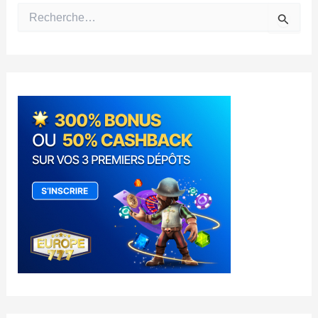
R
e
c
h
e
r
c
h
e
r
: