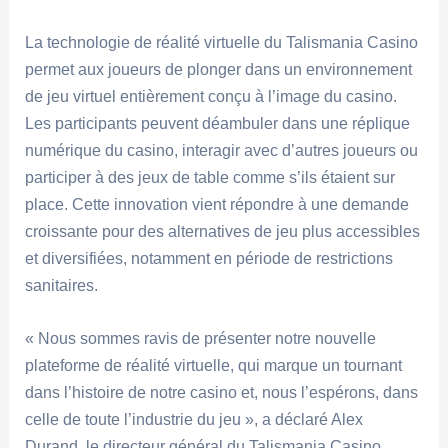
La technologie de réalité virtuelle du Talismania Casino
permet aux joueurs de plonger dans un environnement
de jeu virtuel entièrement conçu à l’image du casino.
Les participants peuvent déambuler dans une réplique
numérique du casino, interagir avec d’autres joueurs ou
participer à des jeux de table comme s’ils étaient sur
place. Cette innovation vient répondre à une demande
croissante pour des alternatives de jeu plus accessibles
et diversifiées, notamment en période de restrictions
sanitaires.
« Nous sommes ravis de présenter notre nouvelle
plateforme de réalité virtuelle, qui marque un tournant
dans l’histoire de notre casino et, nous l’espérons, dans
celle de toute l’industrie du jeu », a déclaré Alex
Durand, le directeur général du Talismania Casino.