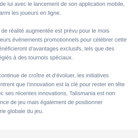
r de lui avec le lancement de son application mobile,
rmi les joueurs en ligne.
 de réalité augmentée est prévu pour le mois
ieurs événements promotionnels pour célébrer cette
bénéficieront d’avantages exclusifs, tels que des
égiés à des tournois spéciaux.
tinue de croître et d’évoluer, les initiatives
ent que l’innovation est la clé pour rester en tête
ec ses récentes innovations, Talismania est non
ience de jeu mais également de positionner
ie globale du jeu.