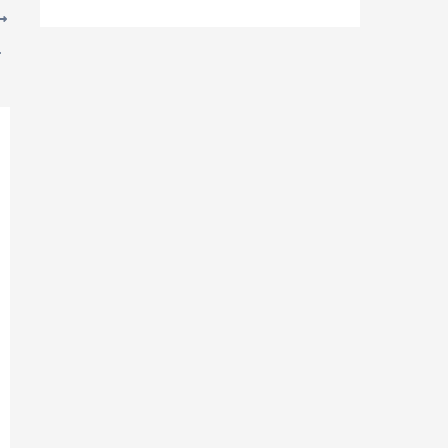
diale du Jeu