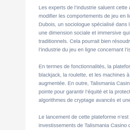
Les experts de l’industrie saluent cet
modifier les comportements de jeu en lig
Dubois, un sociologue spécialisé dans l
une dimension sociale et immersive qui
traditionnels. Cela pourrait bien résou
l’industrie du jeu en ligne concernant l’
En termes de fonctionnalités, la platefo
blackjack, la roulette, et les machines 
augmentée. En outre, Talismania Casino 
pointe pour garantir l’équité et la prot
algorithmes de cryptage avancés et une po
Le lancement de cette plateforme n’est
investissements de Talismania Casino da