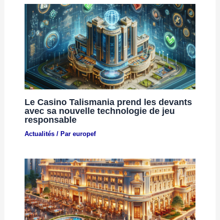
Le Casino Talismania prend les devants
avec sa nouvelle technologie de jeu
responsable
Actualités
/ Par
europef