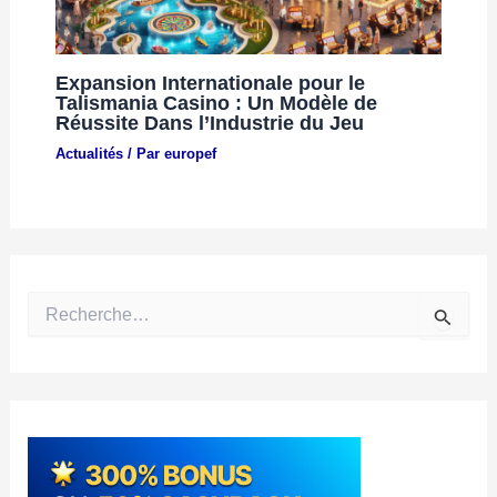
Expansion Internationale pour le
Talismania Casino : Un Modèle de
Réussite Dans l’Industrie du Jeu
Actualités
/ Par
europef
R
e
c
h
e
r
c
h
e