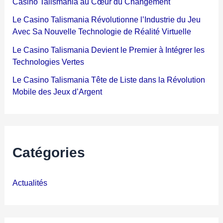
Casino Talismania au Cœur du Changement
Le Casino Talismania Révolutionne l’Industrie du Jeu
Avec Sa Nouvelle Technologie de Réalité Virtuelle
Le Casino Talismania Devient le Premier à Intégrer les
Technologies Vertes
Le Casino Talismania Tête de Liste dans la Révolution
Mobile des Jeux d’Argent
Catégories
Actualités