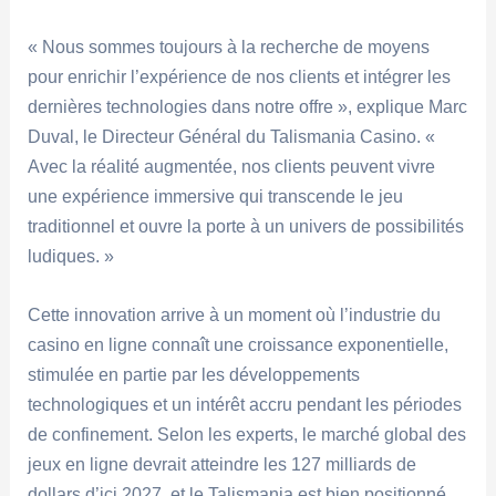
« Nous sommes toujours à la recherche de moyens
pour enrichir l’expérience de nos clients et intégrer les
dernières technologies dans notre offre », explique Marc
Duval, le Directeur Général du Talismania Casino. «
Avec la réalité augmentée, nos clients peuvent vivre
une expérience immersive qui transcende le jeu
traditionnel et ouvre la porte à un univers de possibilités
ludiques. »
Cette innovation arrive à un moment où l’industrie du
casino en ligne connaît une croissance exponentielle,
stimulée en partie par les développements
technologiques et un intérêt accru pendant les périodes
de confinement. Selon les experts, le marché global des
jeux en ligne devrait atteindre les 127 milliards de
dollars d’ici 2027, et le Talismania est bien positionné