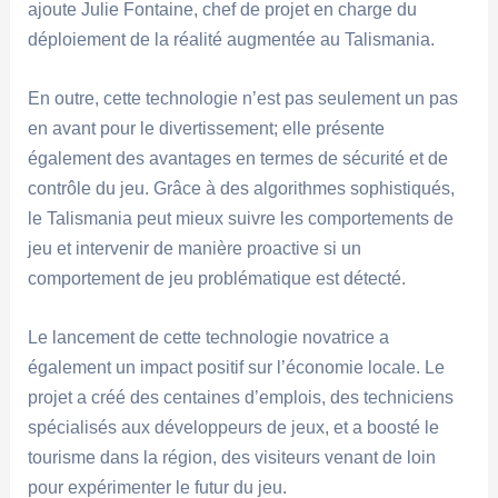
ajoute Julie Fontaine, chef de projet en charge du
déploiement de la réalité augmentée au Talismania.
En outre, cette technologie n’est pas seulement un pas
en avant pour le divertissement; elle présente
également des avantages en termes de sécurité et de
contrôle du jeu. Grâce à des algorithmes sophistiqués,
le Talismania peut mieux suivre les comportements de
jeu et intervenir de manière proactive si un
comportement de jeu problématique est détecté.
Le lancement de cette technologie novatrice a
également un impact positif sur l’économie locale. Le
projet a créé des centaines d’emplois, des techniciens
spécialisés aux développeurs de jeux, et a boosté le
tourisme dans la région, des visiteurs venant de loin
pour expérimenter le futur du jeu.