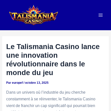
Aller
au
contenu
Mai
Men
Le Talismania Casino lance
une innovation
révolutionnaire dans le
monde du jeu
Par
europef
/
octobre 13, 2025
Dans un univers où l’industrie du jeu cherche
constamment à se réinventer, le Talismania Casino
vient de franchir un cap significatif qui pourrait bien