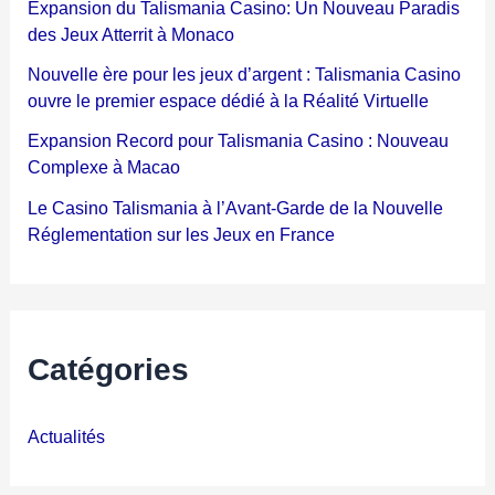
Expansion du Talismania Casino: Un Nouveau Paradis
des Jeux Atterrit à Monaco
Nouvelle ère pour les jeux d’argent : Talismania Casino
ouvre le premier espace dédié à la Réalité Virtuelle
Expansion Record pour Talismania Casino : Nouveau
Complexe à Macao
Le Casino Talismania à l’Avant-Garde de la Nouvelle
Réglementation sur les Jeux en France
Catégories
Actualités