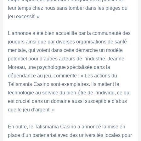
leur temps chez nous sans tomber dans les pièges du
jeu excessif. »
L’annonce a été bien accueillie par la communauté des
joueurs ainsi que par diverses organisations de santé
mentale, qui voient dans cette démarche un modèle
potentiel pour d’autres acteurs de l’industrie. Jeanne
Moreau, une psychologue spécialisée dans la
dépendance au jeu, commente : « Les actions du
Talismania Casino sont exemplaires. Ils mettent la
technologie au service du bien-être de l’individu, ce qui
est crucial dans un domaine aussi susceptible d’abus
que le jeu d’argent. »
En outre, le Talismania Casino a annoncé la mise en
place d’un partenariat avec des universités locales pour