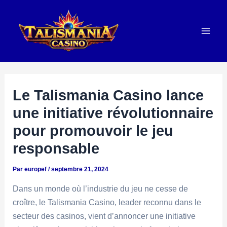
Aller
au
contenu
Mai
Men
Le Talismania Casino lance
une initiative révolutionnaire
pour promouvoir le jeu
responsable
Par
europef
/
septembre 21, 2024
Dans un monde où l’industrie du jeu ne cesse de
croître, le Talismania Casino, leader reconnu dans le
secteur des casinos, vient d’annoncer une initiative