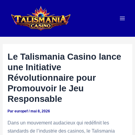
Aller
au
contenu
Mai
Men
Le Talismania Casino lance
une Initiative
Révolutionnaire pour
Promouvoir le Jeu
Responsable
Par
europef
/
mai 8, 2026
Dans un mouvement audacieux qui redéfinit les
standards de l’industrie des casinos, le Talismania