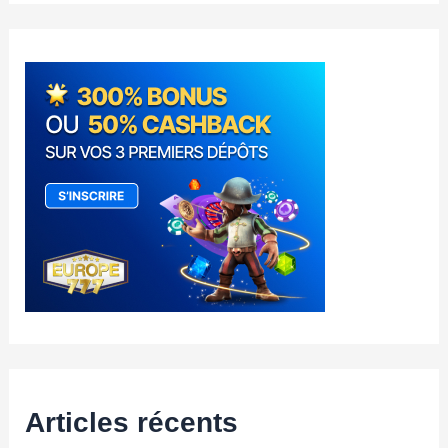
h
e
r
c
h
e
r
:
Articles récents