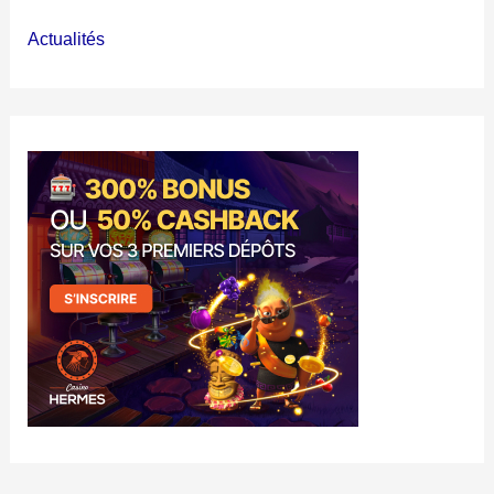
Actualités