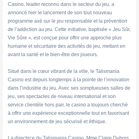
Casino, leader reconnu dans le secteur du jeu, a
annoncé hier le lancement de son tout nouveau
programme axé sur le jeu responsable et la prévention
de l’addiction au jeu. Cette initiative, baptisée « Jeu Sûr,
Vie Sûre », est conçue pour offrir une approche plus
humaine et sécuritaire des activités de jeu, mettant en
avant la santé et le bien-être des joueurs.
Situé dans le cœur vibrant de la ville, le Talismania
Casino est depuis longtemps à la pointe de l’innovation
dans l’industrie du jeu. Avec ses somptueuses salles de
jeu, ses spectacles de niveau international et son
service clientèle hors pair, le casino a toujours cherché
à offrir une expérience exceptionnelle tout en favorisant
un environnement de jeu sécurisé et éthique.
La directrice du Talismania Casino, Mme Claire Dubois,