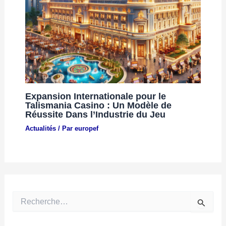
Expansion Internationale pour le
Talismania Casino : Un Modèle de
Réussite Dans l’Industrie du Jeu
Actualités
/ Par
europef
R
e
c