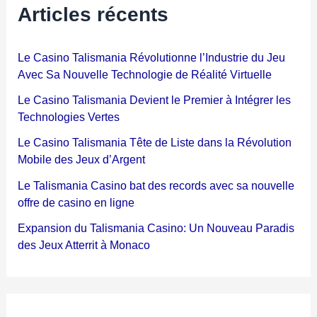
Articles récents
Le Casino Talismania Révolutionne l’Industrie du Jeu
Avec Sa Nouvelle Technologie de Réalité Virtuelle
Le Casino Talismania Devient le Premier à Intégrer les
Technologies Vertes
Le Casino Talismania Tête de Liste dans la Révolution
Mobile des Jeux d’Argent
Le Talismania Casino bat des records avec sa nouvelle
offre de casino en ligne
Expansion du Talismania Casino: Un Nouveau Paradis
des Jeux Atterrit à Monaco