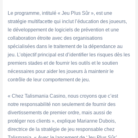
Le programme, intitulé « Jeu Plus Sûr », est une
stratégie multifacette qui inclut l’éducation des joueurs,
le développement de logiciels de prévention et une
collaboration étroite avec des organisations
spécialisées dans le traitement de la dépendance au
jeu. L’objectif principal est d’identifier les risques dès les
premiers stades et de fournir les outils et le soutien
nécessaires pour aider les joueurs à maintenir le
contrôle de leur comportement de jeu.
« Chez Talismania Casino, nous croyons que c’est
notre responsabilité non seulement de fournir des
divertissements de premier ordre, mais aussi de
protéger nos clients », explique Marianne Dubois,
directrice de la stratégie de jeu responsable chez
Talismania. « Avec le lancement de ‘Jeu Plus Sûr’,