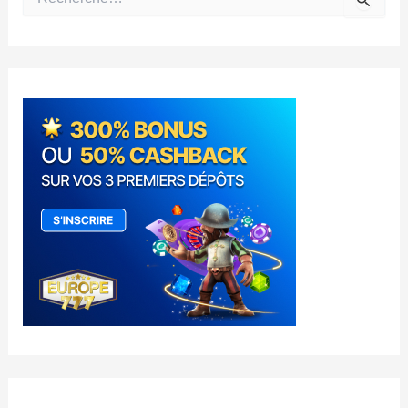
e
c
h
e
r
c
h
e
r
: