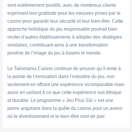
sont extrêmement positifs, avec de nombreux clients
exprimant leur gratitude pour les mesures prises par le
casino pour garantir leur sécurité et leur bien-être. Cette
approche holistique du jeu responsable pourrait bien
inciter d’autres établissements à adopter des stratégies
similaires, contribuant ainsi à une transformation
positive de l’image du jeu à travers le monde.
Le Talismania Casino continue de prouver qu’il reste à
la pointe de l’innovation dans l’industrie du jeu, non
seulement en offrant une expérience incomparable mais
aussi en veillant à ce que cette expérience soit éthique
et durable. Le programme « Jeu Plus Sûr » est une
pierre angulaire dans la quête du casino pour un avenir
où le divertissement et le bien-être vont de pair.