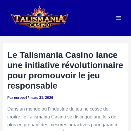
Aller
au
contenu
Mai
Men
Le Talismania Casino lance
une initiative révolutionnaire
pour promouvoir le jeu
responsable
Par
europef
/
mars 31, 2026
Dans un monde où l’industrie du jeu ne cesse de
croître, le Talismania Casino se distingue une fois de
plus en prenant des mesures proactives pour garantir