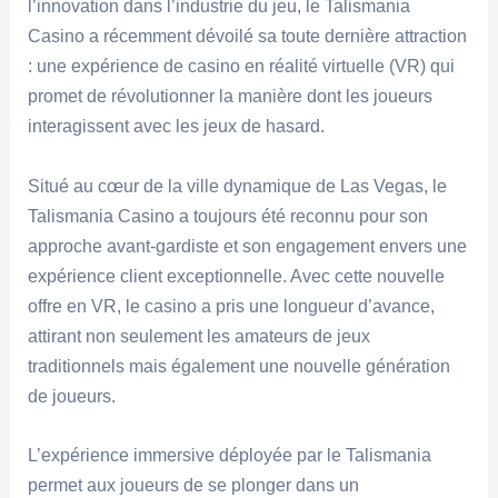
l’innovation dans l’industrie du jeu, le Talismania
Casino a récemment dévoilé sa toute dernière attraction
: une expérience de casino en réalité virtuelle (VR) qui
promet de révolutionner la manière dont les joueurs
interagissent avec les jeux de hasard.
Situé au cœur de la ville dynamique de Las Vegas, le
Talismania Casino a toujours été reconnu pour son
approche avant-gardiste et son engagement envers une
expérience client exceptionnelle. Avec cette nouvelle
offre en VR, le casino a pris une longueur d’avance,
attirant non seulement les amateurs de jeux
traditionnels mais également une nouvelle génération
de joueurs.
L’expérience immersive déployée par le Talismania
permet aux joueurs de se plonger dans un