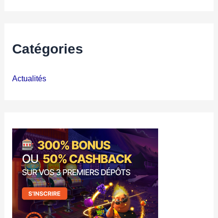
Catégories
Actualités