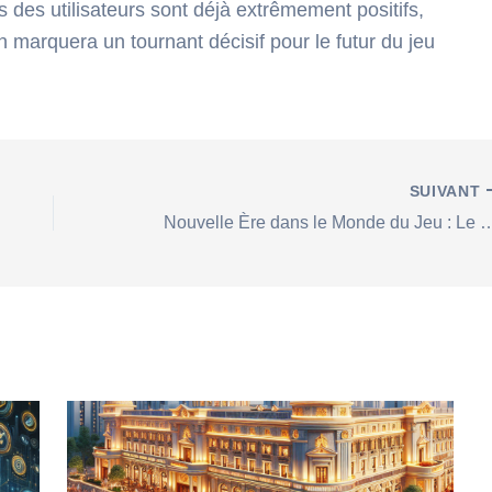
s des utilisateurs sont déjà extrêmement positifs,
n marquera un tournant décisif pour le futur du jeu
SUIVANT
Nouvelle Ère dans le Monde du Jeu : Le Talismania Casino Lance