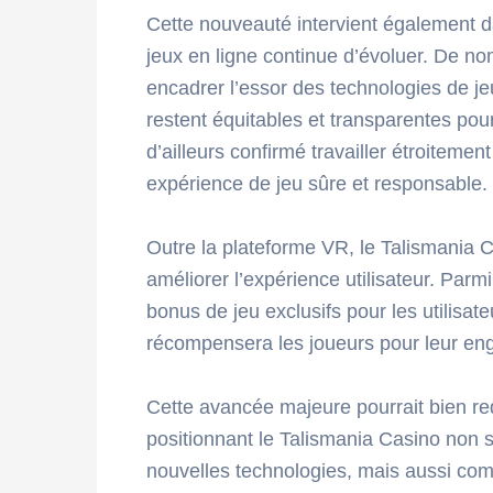
Cette nouveauté intervient également d
jeux en ligne continue d’évoluer. De no
encadrer l’essor des technologies de je
restent équitables et transparentes pour
d’ailleurs confirmé travailler étroiteme
expérience de jeu sûre et responsable.
Outre la plateforme VR, le Talismania C
améliorer l’expérience utilisateur. Parmi
bonus de jeu exclusifs pour les utilisat
récompensera les joueurs pour leur eng
Cette avancée majeure pourrait bien redé
positionnant le Talismania Casino non
nouvelles technologies, mais aussi co