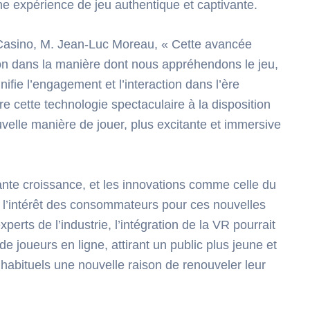
ne expérience de jeu authentique et captivante.
Casino, M. Jean-Luc Moreau, « Cette avancée
on dans la manière dont nous appréhendons le jeu,
nifie l’engagement et l’interaction dans l’ère
 cette technologie spectaculaire à la disposition
ouvelle manière de jouer, plus excitante et immersive
ante croissance, et les innovations comme celle du
 l’intérêt des consommateurs pour ces nouvelles
erts de l’industrie, l’intégration de la VR pourrait
 joueurs en ligne, attirant un public plus jeune et
 habituels une nouvelle raison de renouveler leur