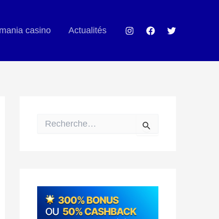
smania casino
Actualités
R
e
c
h
e
r
c
h
e
r