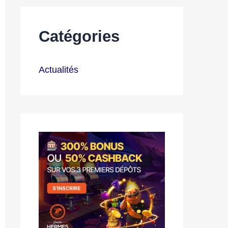
Catégories
Actualités