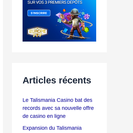
:
Articles récents
Le Talismania Casino bat des
records avec sa nouvelle offre
de casino en ligne
Expansion du Talismania