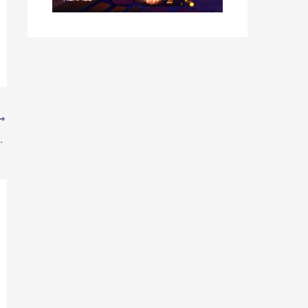
 Un Projet Révolutionnaire