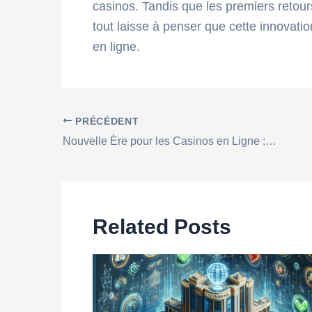
casinos. Tandis que les premiers retour
tout laisse à penser que cette innovatio
en ligne.
Navigation
PRÉCÉDENT
Nouvelle Ère pour les Casinos en Ligne : Talismania Casino à la Pointe de l’Innovation
des
articles
Related Posts