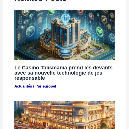
Le Casino Talismania prend les devants
avec sa nouvelle technologie de jeu
responsable
Actualités
/ Par
europef