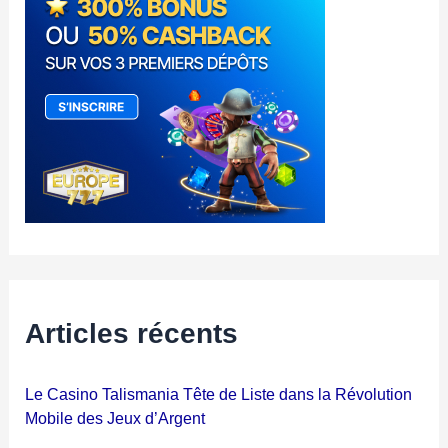
e
r
:
Articles récents
Le Casino Talismania Tête de Liste dans la Révolution
Mobile des Jeux d’Argent