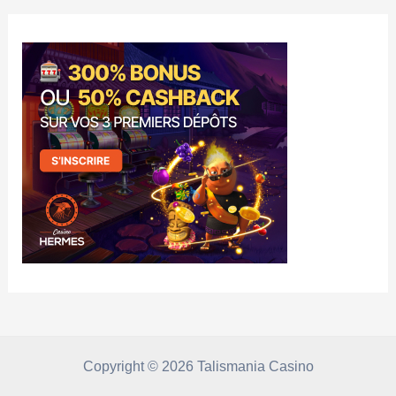
Copyright © 2026 Talismania Casino