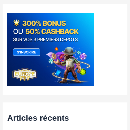
e
r
c
h
e
r
:
Articles récents