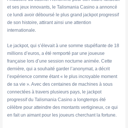
et ses jeux innovants, le Talismania Casino a annoncé
ce lundi avoir déboursé le plus grand jackpot progressif
de son histoire, attirant ainsi une attention
internationale.
Le jackpot, qui s’élevait à une somme stupéfiante de 18
millions d’euros, a été remporté par une joueuse
française lors d’une session nocturne animée. Cette
dernière, qui a souhaité garder l’anonymat, a décrit
l’expérience comme étant « le plus incroyable moment
de sa vie ». Avec des centaines de machines à sous
connectées à travers plusieurs pays, le jackpot
progressif du Talismania Casino a longtemps été
célèbre pour atteindre des montants vertigineux, ce qui
en fait un aimant pour les joueurs cherchant la fortune.