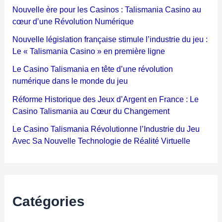
Nouvelle ère pour les Casinos : Talismania Casino au
cœur d’une Révolution Numérique
Nouvelle législation française stimule l’industrie du jeu :
Le « Talismania Casino » en première ligne
Le Casino Talismania en tête d’une révolution
numérique dans le monde du jeu
Réforme Historique des Jeux d’Argent en France : Le
Casino Talismania au Cœur du Changement
Le Casino Talismania Révolutionne l’Industrie du Jeu
Avec Sa Nouvelle Technologie de Réalité Virtuelle
Catégories