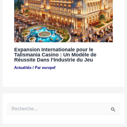
Expansion Internationale pour le
Talismania Casino : Un Modèle de
Réussite Dans l’Industrie du Jeu
Actualités
/ Par
europef
R
e
c
h