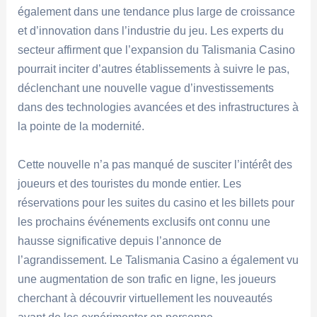
également dans une tendance plus large de croissance
et d’innovation dans l’industrie du jeu. Les experts du
secteur affirment que l’expansion du Talismania Casino
pourrait inciter d’autres établissements à suivre le pas,
déclenchant une nouvelle vague d’investissements
dans des technologies avancées et des infrastructures à
la pointe de la modernité.
Cette nouvelle n’a pas manqué de susciter l’intérêt des
joueurs et des touristes du monde entier. Les
réservations pour les suites du casino et les billets pour
les prochains événements exclusifs ont connu une
hausse significative depuis l’annonce de
l’agrandissement. Le Talismania Casino a également vu
une augmentation de son trafic en ligne, les joueurs
cherchant à découvrir virtuellement les nouveautés
avant de les expérimenter en personne.