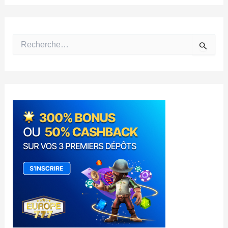
R
e
c
h
e
r
c
h
e
r
: