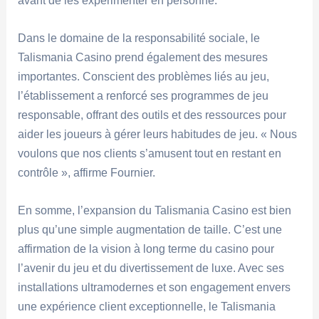
Dans le domaine de la responsabilité sociale, le
Talismania Casino prend également des mesures
importantes. Conscient des problèmes liés au jeu,
l’établissement a renforcé ses programmes de jeu
responsable, offrant des outils et des ressources pour
aider les joueurs à gérer leurs habitudes de jeu. « Nous
voulons que nos clients s’amusent tout en restant en
contrôle », affirme Fournier.
En somme, l’expansion du Talismania Casino est bien
plus qu’une simple augmentation de taille. C’est une
affirmation de la vision à long terme du casino pour
l’avenir du jeu et du divertissement de luxe. Avec ses
installations ultramodernes et son engagement envers
une expérience client exceptionnelle, le Talismania