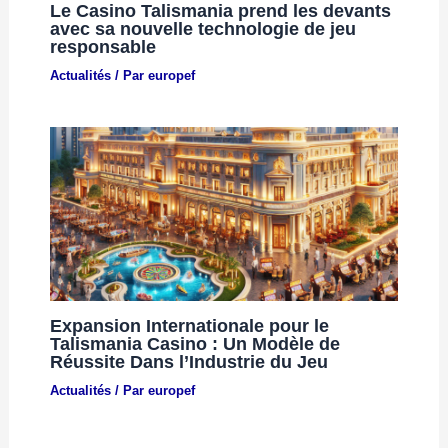
Le Casino Talismania prend les devants
avec sa nouvelle technologie de jeu
responsable
Actualités
/ Par
europef
Expansion Internationale pour le
Talismania Casino : Un Modèle de
Réussite Dans l’Industrie du Jeu
Actualités
/ Par
europef