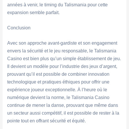
années à venir, le timing du Talismania pour cette
expansion semble parfait.
Conclusion
Avec son approche avant-gardiste et son engagement
envers la sécurité et le jeu responsable, le Talismania
Casino est bien plus qu’un simple établissement de jeu.
Il devient un modèle pour l’industrie des jeux d’argent,
prouvant qu’il est possible de combiner innovation
technologique et pratiques éthiques pour offrir une
expérience joueur exceptionnelle. À l’heure où le
numérique devient la norme, le Talismania Casino
continue de mener la danse, prouvant que même dans
un secteur aussi compétitif, il est possible de rester à la
pointe tout en offrant sécurité et équité.