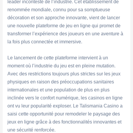
leader incontesté de l’industrie. Cet établissement de
renommée mondiale, connu pour sa somptueuse
décoration et son approche innovante, vient de lancer
une nouvelle plateforme de jeu en ligne qui promet de
transformer l’expérience des joueurs en une aventure à
la fois plus connectée et immersive.
Le lancement de cette plateforme intervient à un
moment où l’industrie du jeu est en pleine mutation.
Avec des restrictions toujours plus strictes sur les jeux
physiques en raison des préoccupations sanitaires
internationales et une population de plus en plus
inclinée vers le confort numérique, les casinos en ligne
ont vu leur popularité exploser. Le Talismania Casino a
saisi cette opportunité pour remodeler le paysage des
jeux en ligne grâce à des fonctionnalités innovantes et
une sécurité renforcée.