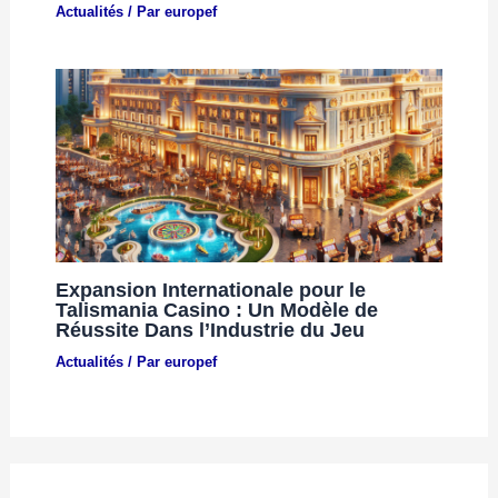
Actualités
/ Par
europef
Expansion Internationale pour le
Talismania Casino : Un Modèle de
Réussite Dans l’Industrie du Jeu
Actualités
/ Par
europef