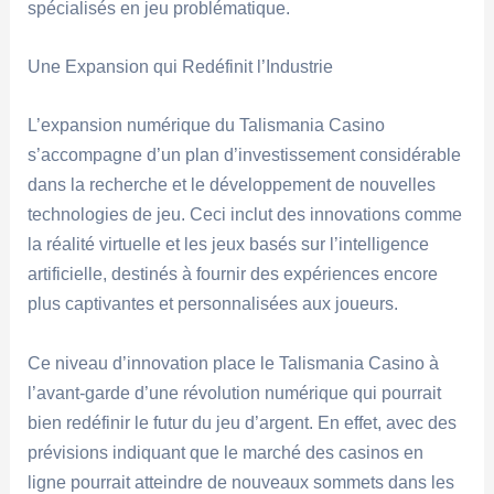
spécialisés en jeu problématique.
Une Expansion qui Redéfinit l’Industrie
L’expansion numérique du Talismania Casino
s’accompagne d’un plan d’investissement considérable
dans la recherche et le développement de nouvelles
technologies de jeu. Ceci inclut des innovations comme
la réalité virtuelle et les jeux basés sur l’intelligence
artificielle, destinés à fournir des expériences encore
plus captivantes et personnalisées aux joueurs.
Ce niveau d’innovation place le Talismania Casino à
l’avant-garde d’une révolution numérique qui pourrait
bien redéfinir le futur du jeu d’argent. En effet, avec des
prévisions indiquant que le marché des casinos en
ligne pourrait atteindre de nouveaux sommets dans les