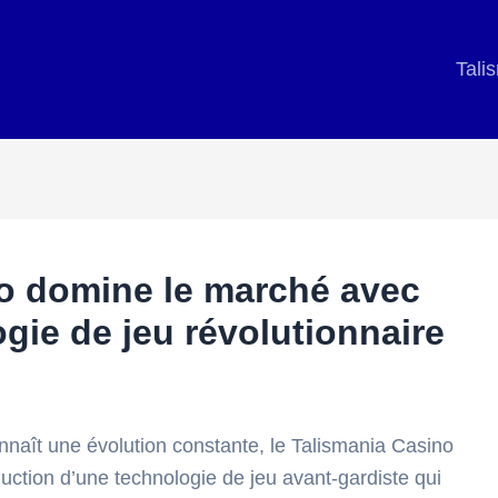
Tali
o domine le marché avec
gie de jeu révolutionnaire
naît une évolution constante, le Talismania Casino
oduction d’une technologie de jeu avant-gardiste qui