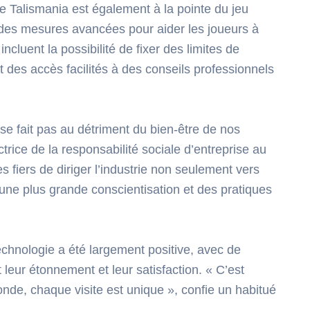
e Talismania est également à la pointe du jeu
 des mesures avancées pour aider les joueurs à
incluent la possibilité de fixer des limites de
 des accès facilités à des conseils professionnels
 se fait pas au détriment du bien-être de nos
ctrice de la responsabilité sociale d’entreprise au
 fiers de diriger l’industrie non seulement vers
une plus grande conscientisation et des pratiques
technologie a été largement positive, avec de
leur étonnement et leur satisfaction. « C’est
de, chaque visite est unique », confie un habitué