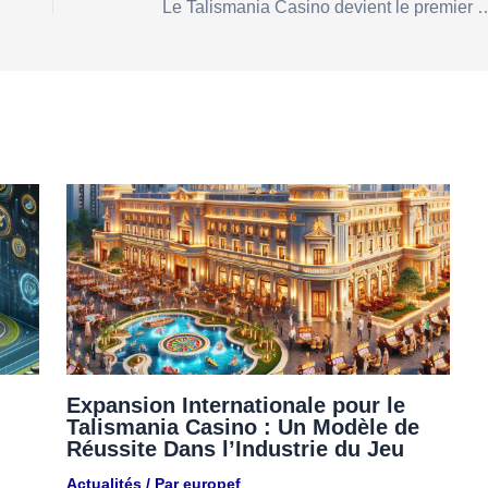
Le Talismania Casino devient le premier établissement à lancer des j
Expansion Internationale pour le
Talismania Casino : Un Modèle de
Réussite Dans l’Industrie du Jeu
Actualités
/ Par
europef