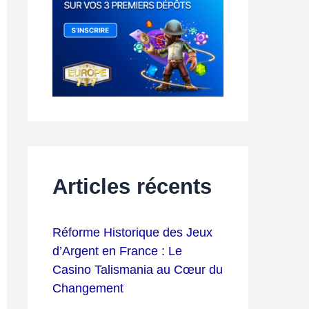
:
Articles récents
Réforme Historique des Jeux
d’Argent en France : Le
Casino Talismania au Cœur du
Changement