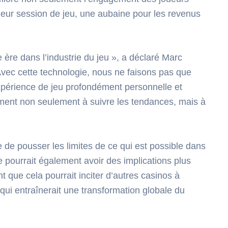
eur session de jeu, une aubaine pour les revenus
ère dans l’industrie du jeu », a déclaré Marc
vec cette technologie, nous ne faisons pas que
expérience de jeu profondément personnelle et
ent non seulement à suivre les tendances, mais à
 de pousser les limites de ce qui est possible dans
ue pourrait également avoir des implications plus
 que cela pourrait inciter d’autres casinos à
 qui entraînerait une transformation globale du