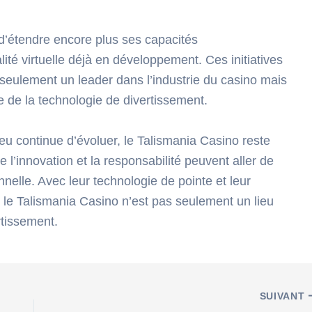
t d’étendre encore plus ses capacités
ité virtuelle déjà en développement. Ces initiatives
 seulement un leader dans l’industrie du casino mais
 de la technologie de divertissement.
jeu continue d’évoluer, le Talismania Casino reste
l’innovation et la responsabilité peuvent aller de
nnelle. Avec leur technologie de pointe et leur
le Talismania Casino n’est pas seulement un lieu
rtissement.
SUIVANT