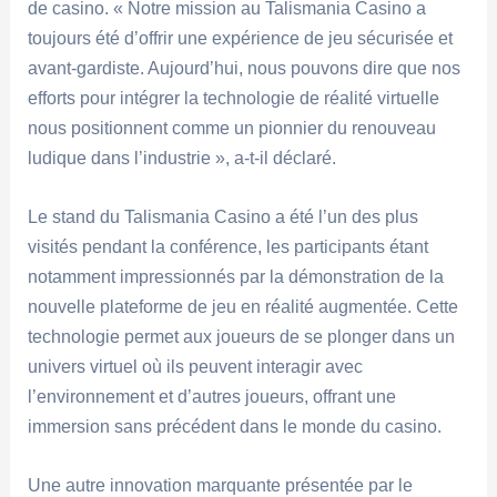
de casino. « Notre mission au Talismania Casino a
toujours été d’offrir une expérience de jeu sécurisée et
avant-gardiste. Aujourd’hui, nous pouvons dire que nos
efforts pour intégrer la technologie de réalité virtuelle
nous positionnent comme un pionnier du renouveau
ludique dans l’industrie », a-t-il déclaré.
Le stand du Talismania Casino a été l’un des plus
visités pendant la conférence, les participants étant
notamment impressionnés par la démonstration de la
nouvelle plateforme de jeu en réalité augmentée. Cette
technologie permet aux joueurs de se plonger dans un
univers virtuel où ils peuvent interagir avec
l’environnement et d’autres joueurs, offrant une
immersion sans précédent dans le monde du casino.
Une autre innovation marquante présentée par le