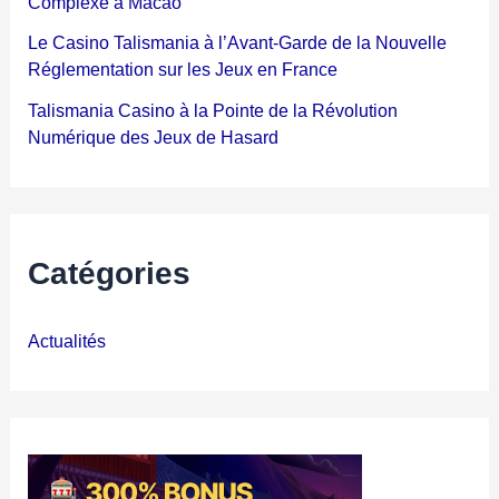
Complexe à Macao
Le Casino Talismania à l’Avant-Garde de la Nouvelle
Réglementation sur les Jeux en France
Talismania Casino à la Pointe de la Révolution
Numérique des Jeux de Hasard
Catégories
Actualités