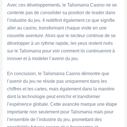
Avec ces développements, le Talismania Casino ne se
contente pas de consolider sa position de leader dans
l’industrie du jeu. Il redéfinit également ce que signifie
aller au casino, transformant chaque visite en une
nouvelle aventure. Alors que le secteur continue de se
développer à un rythme rapide, les yeux restent rivés
sur le Talismania pour voir comment ils continueront à
innover et à modeler l’avenir du jeu.
En conclusion, le Talismania Casino démontre que
l’avenir du jeu ne réside pas uniquement dans les
chiffres et les cartes, mais également dans la manière
dont la technologie peut enrichir et transformer
l’expérience globale. Cette avancée marque une étape
importante non seulement pour Talismania mais pour
l’ensemble de l’industrie du jeu, promettant des