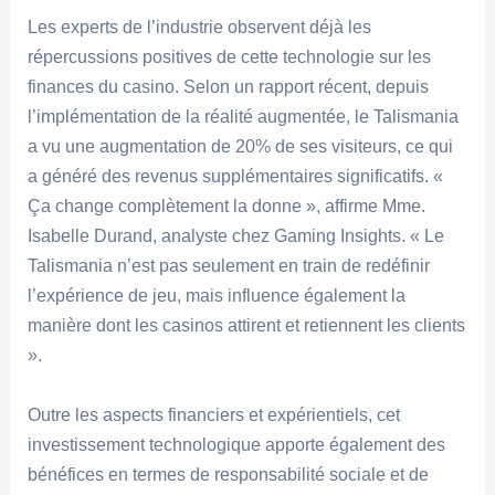
Les experts de l’industrie observent déjà les
répercussions positives de cette technologie sur les
finances du casino. Selon un rapport récent, depuis
l’implémentation de la réalité augmentée, le Talismania
a vu une augmentation de 20% de ses visiteurs, ce qui
a généré des revenus supplémentaires significatifs. «
Ça change complètement la donne », affirme Mme.
Isabelle Durand, analyste chez Gaming Insights. « Le
Talismania n’est pas seulement en train de redéfinir
l’expérience de jeu, mais influence également la
manière dont les casinos attirent et retiennent les clients
».
Outre les aspects financiers et expérientiels, cet
investissement technologique apporte également des
bénéfices en termes de responsabilité sociale et de