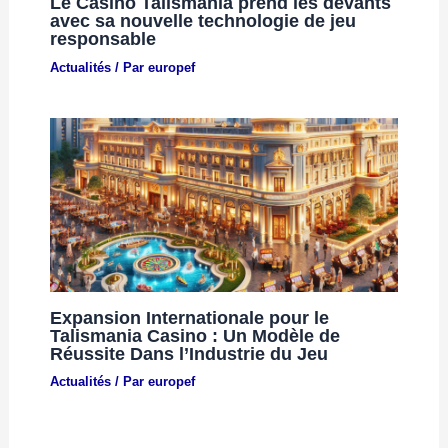
Le Casino Talismania prend les devants
avec sa nouvelle technologie de jeu
responsable
Actualités
/ Par
europef
Expansion Internationale pour le
Talismania Casino : Un Modèle de
Réussite Dans l’Industrie du Jeu
Actualités
/ Par
europef