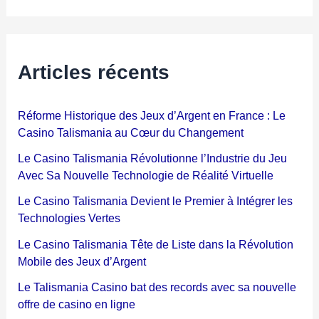
Articles récents
Réforme Historique des Jeux d’Argent en France : Le
Casino Talismania au Cœur du Changement
Le Casino Talismania Révolutionne l’Industrie du Jeu
Avec Sa Nouvelle Technologie de Réalité Virtuelle
Le Casino Talismania Devient le Premier à Intégrer les
Technologies Vertes
Le Casino Talismania Tête de Liste dans la Révolution
Mobile des Jeux d’Argent
Le Talismania Casino bat des records avec sa nouvelle
offre de casino en ligne