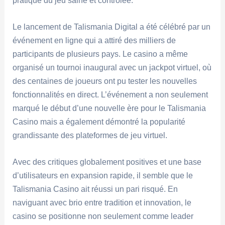
Le lancement de Talismania Digital a été célébré par un
événement en ligne qui a attiré des milliers de
participants de plusieurs pays. Le casino a même
organisé un tournoi inaugural avec un jackpot virtuel, où
des centaines de joueurs ont pu tester les nouvelles
fonctionnalités en direct. L’événement a non seulement
marqué le début d’une nouvelle ère pour le Talismania
Casino mais a également démontré la popularité
grandissante des plateformes de jeu virtuel.
Avec des critiques globalement positives et une base
d’utilisateurs en expansion rapide, il semble que le
Talismania Casino ait réussi un pari risqué. En
naviguant avec brio entre tradition et innovation, le
casino se positionne non seulement comme leader