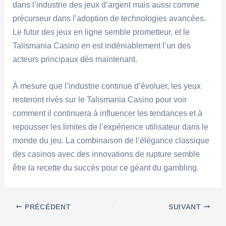
dans l’industrie des jeux d’argent mais aussi comme
précurseur dans l’adoption de technologies avancées.
Le futur des jeux en ligne semble prometteur, et le
Talismania Casino en est indéniablement l’un des
acteurs principaux dès maintenant.
À mesure que l’industrie continue d’évoluer, les yeux
resteront rivés sur le Talismania Casino pour voir
comment il continuera à influencer les tendances et à
repousser les limites de l’expérience utilisateur dans le
monde du jeu. La combinaison de l’élégance classique
des casinos avec des innovations de rupture semble
être la recette du succès pour ce géant du gambling.
Navigation
PRÉCÉDENT
SUIVANT
des