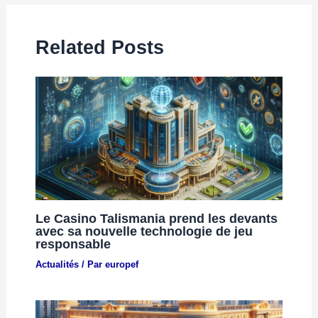
articles
Related Posts
Le Casino Talismania prend les devants
avec sa nouvelle technologie de jeu
responsable
Actualités
/ Par
europef