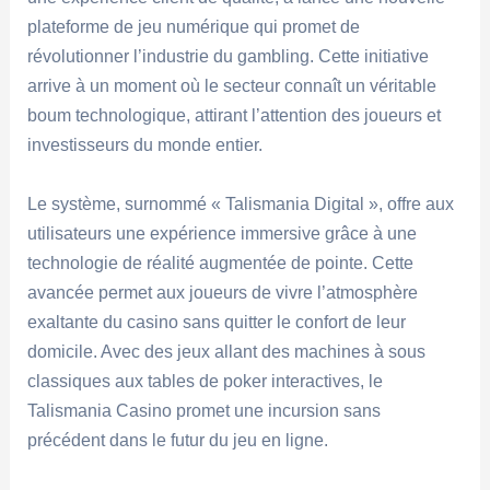
plateforme de jeu numérique qui promet de
révolutionner l’industrie du gambling. Cette initiative
arrive à un moment où le secteur connaît un véritable
boum technologique, attirant l’attention des joueurs et
investisseurs du monde entier.
Le système, surnommé « Talismania Digital », offre aux
utilisateurs une expérience immersive grâce à une
technologie de réalité augmentée de pointe. Cette
avancée permet aux joueurs de vivre l’atmosphère
exaltante du casino sans quitter le confort de leur
domicile. Avec des jeux allant des machines à sous
classiques aux tables de poker interactives, le
Talismania Casino promet une incursion sans
précédent dans le futur du jeu en ligne.